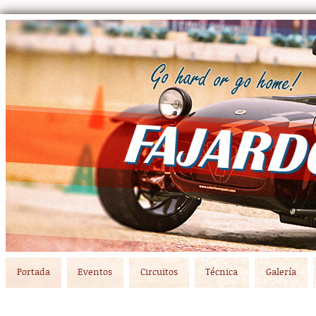
Main menu
Skip to primary content
Skip to secondary content
Portada
Eventos
Circuitos
Técnica
Galería