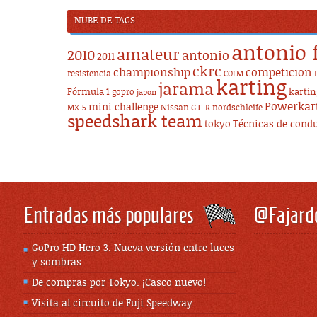
NUBE DE TAGS
antonio 
amateur
2010
antonio
2011
ckrc
championship
competicion
resistencia
COLM
karting
jarama
Fórmula 1
karti
gopro
japon
Powerkar
mini challenge
Nissan GT-R
nordschleife
MX-5
speedshark team
tokyo
Técnicas de cond
Entradas más populares
@Fajard
GoPro HD Hero 3. Nueva versión entre luces
y sombras
De compras por Tokyo: ¡Casco nuevo!
Visita al circuito de Fuji Speedway