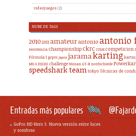
videojuegos
(2)
NUBE DE TAGS
antonio 
amateur
2010
antonio
2011
ckrc
championship
competicion
resistencia
COLM
karting
jarama
Fórmula 1
karti
gopro
japon
Powerkar
mini challenge
Nissan GT-R
nordschleife
MX-5
speedshark team
tokyo
Técnicas de cond
Entradas más populares
@Fajard
GoPro HD Hero 3. Nueva versión entre luces
y sombras