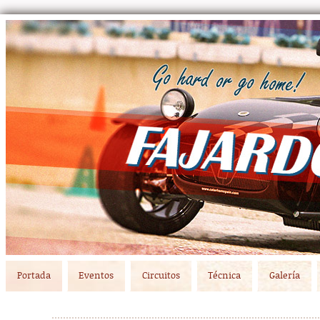
Main menu
Skip to primary content
Skip to secondary content
Portada
Eventos
Circuitos
Técnica
Galería