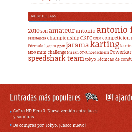
NUBE DE TAGS
antonio 
amateur
2010
antonio
2011
ckrc
championship
competicion
resistencia
COLM
karting
jarama
Fórmula 1
karti
gopro
japon
Powerkar
mini challenge
Nissan GT-R
nordschleife
MX-5
speedshark team
tokyo
Técnicas de cond
Entradas más populares
@Fajard
GoPro HD Hero 3. Nueva versión entre luces
y sombras
De compras por Tokyo: ¡Casco nuevo!