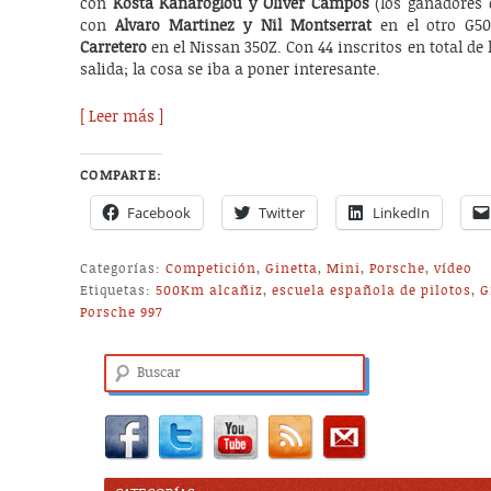
con
Kosta Kanaroglou y Oliver Campos
(los ganadores 
con
Alvaro Martinez y Nil Montserrat
en el otro G5
Carretero
en el Nissan 350Z. Con 44 inscritos en total de
salida; la cosa se iba a poner interesante.
[ Leer más ]
COMPARTE:
Facebook
Twitter
LinkedIn
Categorías:
Competición
,
Ginetta
,
Mini
,
Porsche
,
vídeo
Etiquetas:
500Km alcañiz
,
escuela española de pilotos
,
G
Porsche 997
Buscar