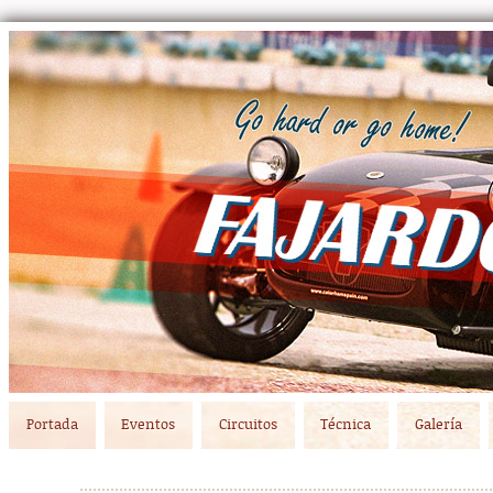
Main menu
Skip to primary content
Skip to secondary content
Portada
Eventos
Circuitos
Técnica
Galería