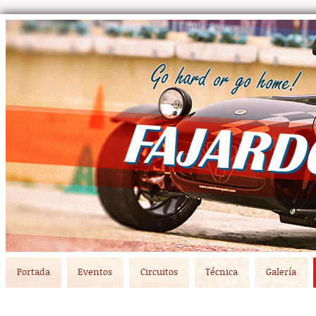
Main menu
Skip to primary content
Skip to secondary content
Portada
Eventos
Circuitos
Técnica
Galería