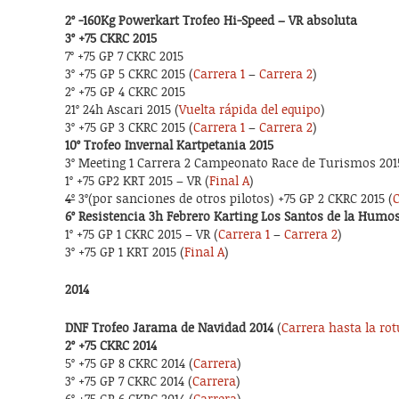
2º -160Kg Powerkart Trofeo Hi-Speed – VR absoluta
3º +75 CKRC 2015
7º +75 GP 7 CKRC 2015
3º +75 GP 5 CKRC 2015 (
Carrera 1
–
Carrera 2
)
2º +75 GP 4 CKRC 2015
21º 24h Ascari 2015 (
Vuelta rápida del equipo
)
3º +75 GP 3 CKRC 2015 (
Carrera 1
–
Carrera 2
)
10º Trofeo Invernal Kartpetania 2015
3º Meeting 1 Carrera 2 Campeonato Race de Turismos 201
1º +75 GP2 KRT 2015 – VR (
Final A
)
4º
3º(por sanciones de otros pilotos) +75 GP 2 CKRC 2015 (
C
6º Resistencia 3h Febrero Karting Los Santos de la Humo
1º +75 GP 1 CKRC 2015 – VR (
Carrera 1
–
Carrera 2
)
3º +75 GP 1 KRT 2015 (
Final A
)
2014
DNF Trofeo Jarama de Navidad 2014
(
Carrera hasta la ro
2º +75 CKRC 2014
5º +75 GP 8 CKRC 2014 (
Carrera
)
3º +75 GP 7 CKRC 2014 (
Carrera
)