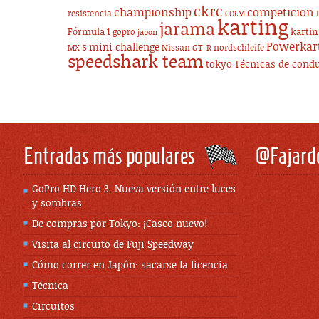
ckrc
championship
competicion
resistencia
COLM
karting
jarama
Fórmula 1
karti
gopro
japon
Powerkar
mini challenge
Nissan GT-R
nordschleife
MX-5
speedshark team
tokyo
Técnicas de cond
Entradas más populares
@Fajard
GoPro HD Hero 3. Nueva versión entre luces
y sombras
De compras por Tokyo: ¡Casco nuevo!
Visita al circuito de Fuji Speedway
Cómo correr en Japón: sacarse la licencia
Técnica
Circuitos