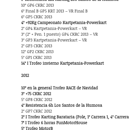
10º GP6 CKRC 2013
6º Final B GP5 KRT 2013 – VR Final B
6º GP5 CKRC 2013
4º +92Kg Campeonato Kartpetania-Powerkart
2º GP4 Kartpetania-Powerkart – VR
3º (2º + Pen. 1 puesto) GP4 CKRC 2013 – VR
3º GP3 Kartpetania-Powerkart – VR
2º GP3 CKRC 2013
12º GP2 CKRC 2013
5º GP1 CKRC 2013
14º I Trofeo invierno Kartpetania-Powerkart
2012
10º en la general Trofeo RACE de Navidad
3º +75 CKRC 2012
5º GP8 CKRC 2012
4º Resistencia 6h Los Santos de la Humosa
2º GP7 CKRC 2012
2º I Trofeo Karting Barataria (Pole, 1º Carrera 1, 4º Carrera
7º I Trofeo 6 horas FunMotorHouse
5º Trofeo MotorB