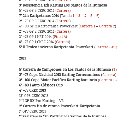
6º +75 GP 6 CKRC 2014 (
Carrera
)
3º Resistencia 12h Karting Los Santos de la Humosa
5º +75 GP 5 CKRC 2014 (
Carrera
)
7º 24h Kartpetanas 2014 (
Tanda
1
–
3
–
4
–
5
–
6
)
2º +75 GP 3 CKRC 2014 (
Carrera
)
4º +90 GP 2 Kartpetania-Powerkart (
Carrera 1
–
Carrera 2
)
2º +75 GP 2 CKRC 2014 (
Carrera
)
3º +75 GP 1 KRT 2014 (
Final A
)
8º +75 GP 1 CKRC 2014 (
Carrera
)
5º II Trofeo invierno Kartpetania-Powerkart
(
Carrera Gru
2013
5º Carrera de Campeones 3h Los Santos de la Humosa
(
T
2º +75 Copa Navidad 2013 Karting Correcaminos
(
Carrera
)
3º +160 Copa Motor Pacífico Karting Barataria
(
Carrera 1
6º +80 I Auto-Clásicos Cup
4º +75 CKRC 2013
13º GP8 CKRC 2013
1º I GP RX Pro Karting – VR
2º Carrera fin de verano Powerkart-Kartpetania
1º GP7 CKRC 2013
1º Resistencia 12h Karting Los Santos de la Humosa