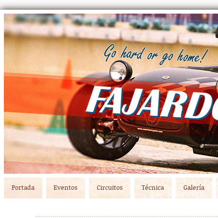
Main menu
Skip to primary content
Skip to secondary content
Portada
Eventos
Circuitos
Técnica
Galería