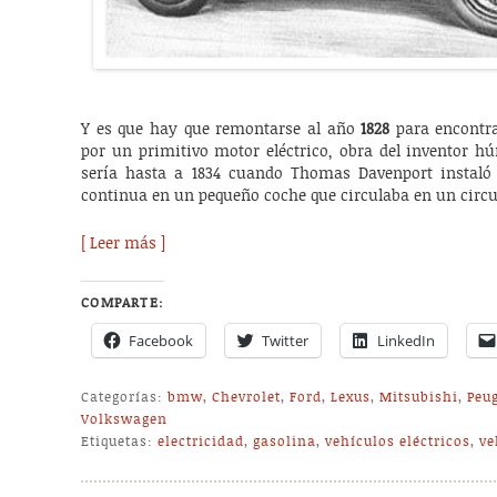
Y es que hay que remontarse al año
1828
para encontra
por un primitivo motor eléctrico, obra del inventor h
sería hasta a 1834 cuando Thomas Davenport instaló 
continua en un pequeño coche que circulaba en un circuit
[ Leer más ]
COMPARTE:
Facebook
Twitter
LinkedIn
Categorías:
bmw
,
Chevrolet
,
Ford
,
Lexus
,
Mitsubishi
,
Peu
Volkswagen
Etiquetas:
electricidad
,
gasolina
,
vehículos eléctricos
,
ve