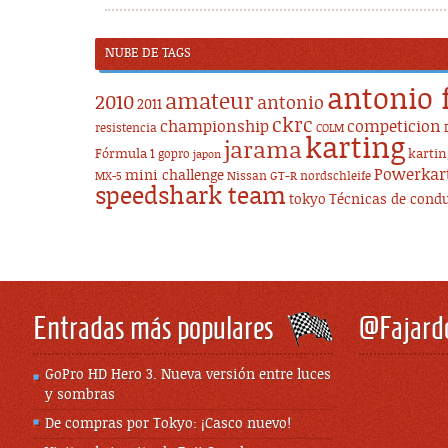
NUBE DE TAGS
antonio 
amateur
2010
antonio
2011
ckrc
championship
competicion
resistencia
COLM
karting
jarama
Fórmula 1
karti
gopro
japon
Powerkar
mini challenge
Nissan GT-R
nordschleife
MX-5
speedshark team
tokyo
Técnicas de cond
Entradas más populares
@Fajard
GoPro HD Hero 3. Nueva versión entre luces
y sombras
De compras por Tokyo: ¡Casco nuevo!