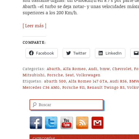
son bastante dignas: un 0-100Km/h en 8.7 s por parte del
Abarth –el turbo se deja notar- y unas velocidades má
superiores a los 200 Km/h.
[ Leer más ]
COMPARTE:
Facebook
Twitter
LinkedIn
Categorías:
Abarth
,
Alfa Romeo
,
Audi
,
bmw
,
Chevrolet
,
Fo
Mitsubishi
,
Porsche
,
Seat
,
Volkswagen
Etiquetas:
abarth 500
,
Alfa Romeo 147 GTA
,
Audi RS6
,
BMW
Mercedes C36 AMG
,
Porsche 911
,
Renault Twingo RS
,
Volks
Buscar