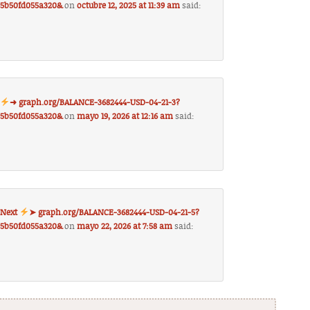
85b50fd055a320&
on
octubre 12, 2025 at 11:39 am
said:
C
➜ graph.org/BALANCE-3682444-USD-04-21-3?
85b50fd055a320&
on
mayo 19, 2026 at 12:16 am
said:
. Next
➤ graph.org/BALANCE-3682444-USD-04-21-5?
85b50fd055a320&
on
mayo 22, 2026 at 7:58 am
said: