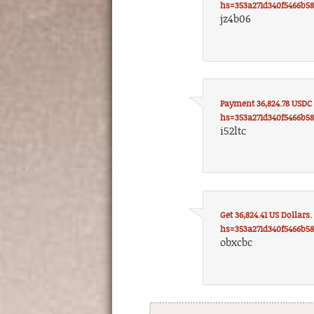
hs=353a271d340f5466b5
jz4b06
Payment 36,824.78 USD
hs=353a271d340f5466b5
i52ltc
Get 36,824.41 US Dollars
hs=353a271d340f5466b5
obxcbc