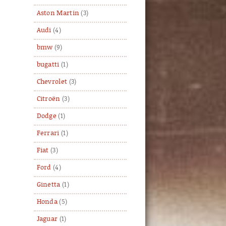
Aston Martin
(3)
Audi
(4)
bmw
(9)
bugatti
(1)
Chevrolet
(3)
Citroën
(3)
Dodge
(1)
Ferrari
(1)
Fiat
(3)
Ford
(4)
Ginetta
(1)
Honda
(5)
Jaguar
(1)