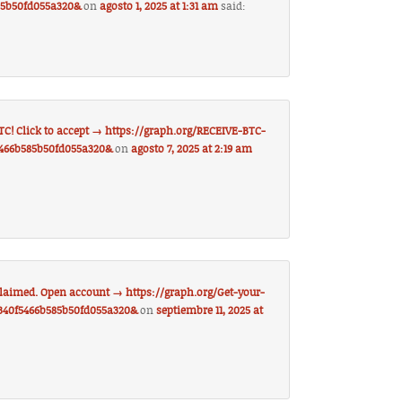
85b50fd055a320&
on
agosto 1, 2025 at 1:31 am
said:
C! Click to accept → https://graph.org/RECEIVE-BTC-
5466b585b50fd055a320&
on
agosto 7, 2025 at 2:19 am
claimed. Open account → https://graph.org/Get-your-
340f5466b585b50fd055a320&
on
septiembre 11, 2025 at