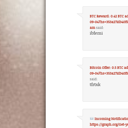
BTC Reward: 0.42 BTC a
09-04?hs=353a271d340f
am
said:
ibfemi
Bitcoin Offer: 0.5 BTC 
09-04?hs=353a271d340f
said:
tfrtxk
Incoming Notificatio
https://graph.org/Get-