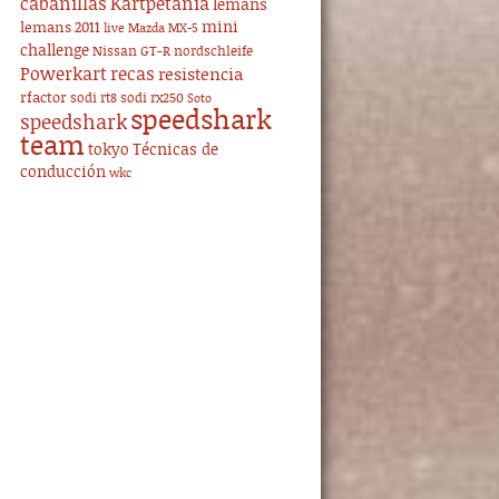
cabanillas
Kartpetania
lemans
mini
lemans 2011
live
Mazda MX-5
challenge
Nissan GT-R
nordschleife
Powerkart
recas
resistencia
rfactor
sodi rt8
sodi rx250
Soto
speedshark
speedshark
team
tokyo
Técnicas de
conducción
wkc