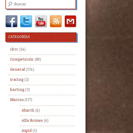
Buscar
CATEGORÍAS
ckrc
(24)
Competición
(88)
General
(174)
iracing
(2)
karting
(3)
Marcas
(117)
Abarth
(6)
Alfa Romeo
(6)
Aspid
(1)