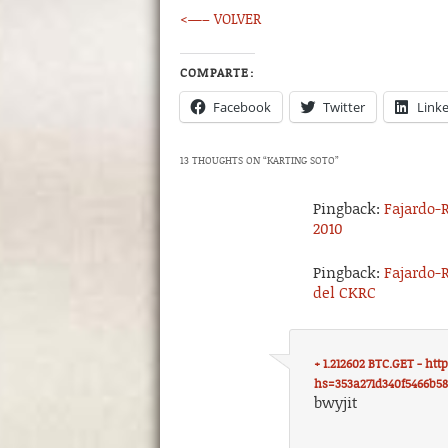
<—– VOLVER
COMPARTE:
Facebook
Twitter
Link
13 THOUGHTS ON “
KARTING SOTO
”
Pingback:
Fajardo-
2010
Pingback:
Fajardo-
del CKRC
+ 1.212602 BTC.GET - h
hs=353a271d340f5466b5
bwyjit