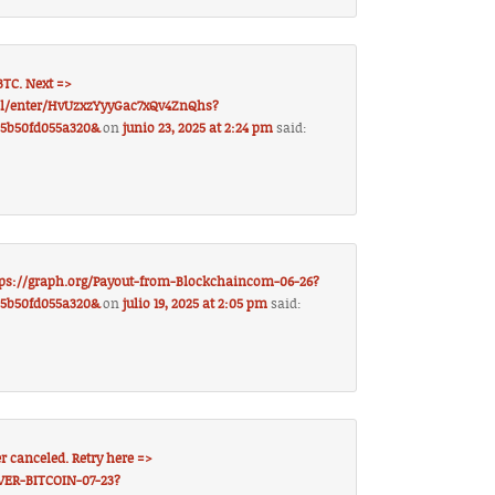
 BTC. Next =>
ll/enter/HvUzxzYyyGac7xQv4ZnQhs?
85b50fd055a320&
on
junio 23, 2025 at 2:24 pm
said:
https://graph.org/Payout-from-Blockchaincom-06-26?
85b50fd055a320&
on
julio 19, 2025 at 2:05 pm
said:
er canceled. Retry here =>
VER-BITCOIN-07-23?