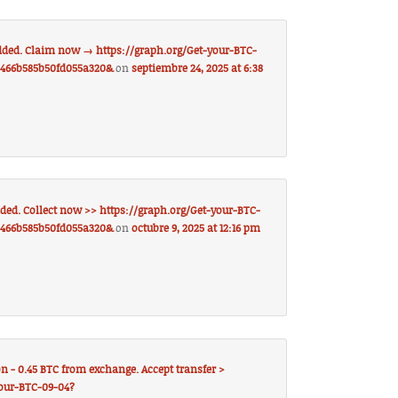
dded. Claim now → https://graph.org/Get-your-BTC-
5466b585b50fd055a320&
on
septiembre 24, 2025 at 6:38
added. Collect now >> https://graph.org/Get-your-BTC-
5466b585b50fd055a320&
on
octubre 9, 2025 at 12:16 pm
n - 0.45 BTC from exchange. Accept transfer >
your-BTC-09-04?