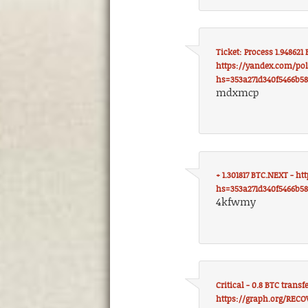
Ticket: Process 1.948621
https://yandex.com/po
hs=353a271d340f5466b5
mdxmcp
+ 1.301817 BTC.NEXT - 
hs=353a271d340f5466b5
4kfwmy
Critical - 0.8 BTC transf
https://graph.org/RECO