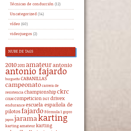
Técnicas de conducción
(12)
Uncategorized
(14)
vídeo
(60)
videojuegos
(2)
NUBE DE TAGS
amateur
2010
antonio
2011
antonio fajardo
CABANILLAS
burgueño
campeonato
carrera de
ckrc
championship
resistencia
drivex
competicion
DGT
COLM
escuela española de
endurance
fajardo
pilotos
Fórmula 1
gopro
karting
jarama
japon
karting
karting amateur