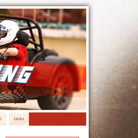
i
Links