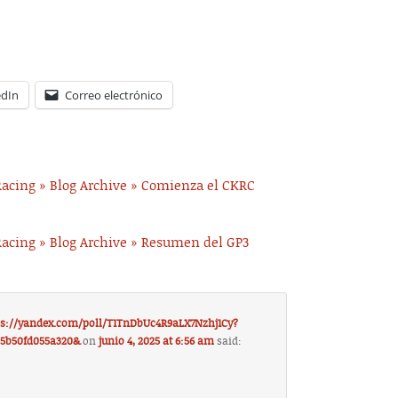
edIn
Correo electrónico
Racing » Blog Archive » Comienza el CKRC
Racing » Blog Archive » Resumen del GP3
ttps://yandex.com/poll/T1TnDbUc4R9aLX7Nzhj1Cy?
85b50fd055a320&
on
junio 4, 2025 at 6:56 am
said: