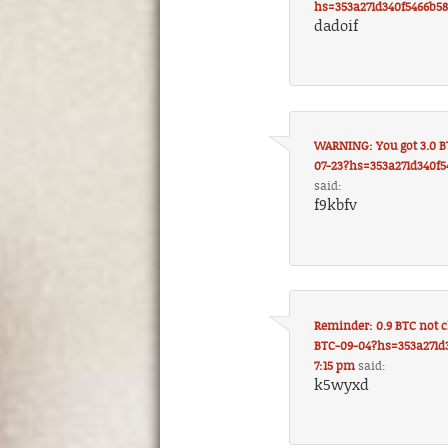
hs=353a271d340f5466b5
dadoif
WARNING: You got 3.0 BT
07-23?hs=353a271d340f
said:
f9kbfv
Reminder: 0.9 BTC not 
BTC-09-04?hs=353a271d
7:15 pm
said:
k5wyxd