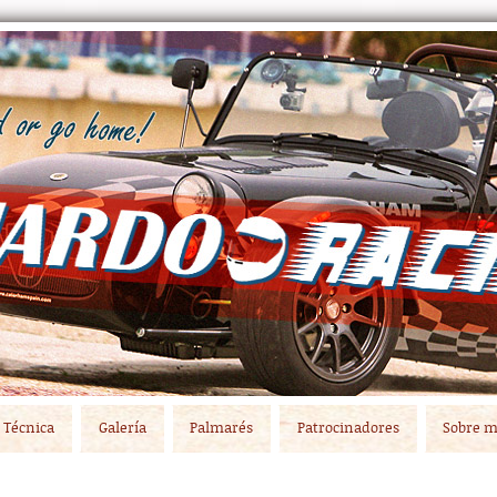
Técnica
Galería
Palmarés
Patrocinadores
Sobre m