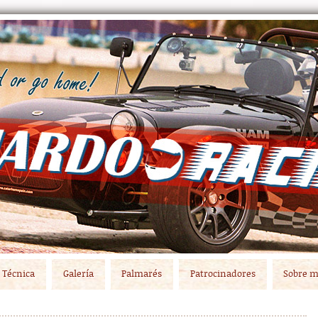
Técnica
Galería
Palmarés
Patrocinadores
Sobre m