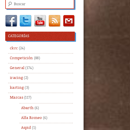
Buscar
CATEGORÍAS
ckrc
(24)
Competición
(88)
General
(174)
iracing
(2)
karting
(3)
Marcas
(117)
Abarth
(6)
Alfa Romeo
(6)
Aspid
(1)