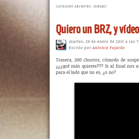
CATEGORY ARCHIVES:
SUBARU
Quiero un BRZ, y víde
martes, 29 de enero de 2013 a las 7
Escrito por
Antonio Fajardo
Trasera, 200 churros, cómodo de susp
¿¿¿qué más quieres??? Si al final nos a
para el lado que no es, ¿o no?