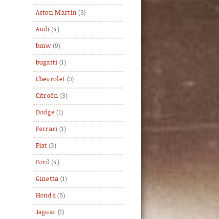
Aston Martin
(3)
Audi
(4)
bmw
(9)
bugatti
(1)
Chevrolet
(3)
Citroën
(3)
Dodge
(1)
Ferrari
(1)
Fiat
(3)
Ford
(4)
Ginetta
(1)
Honda
(5)
Jaguar
(1)