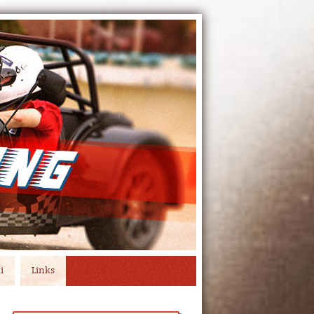
i
Links