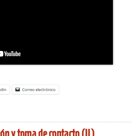
edIn
Correo electrónico
ón y toma de contacto (II)