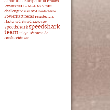
cabanillas
Kartpetania
lemans
mini
lemans 2011
live
Mazda MX-5
challenge
Nissan GT-R
nordschleife
Powerkart
recas
resistencia
rfactor
sodi rt8
sodi rx250
Soto
speedshark
speedshark
team
tokyo
Técnicas de
conducción
wkc