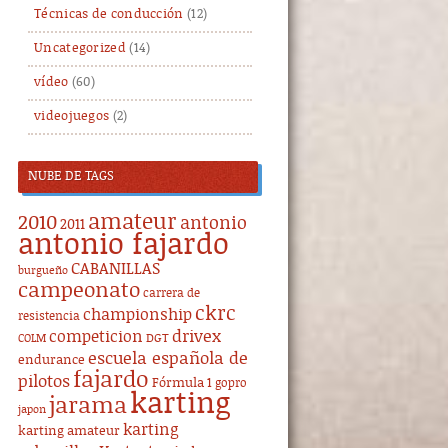
Técnicas de conducción
(12)
Uncategorized
(14)
vídeo
(60)
videojuegos
(2)
NUBE DE TAGS
amateur
2010
antonio
2011
antonio fajardo
CABANILLAS
burgueño
campeonato
carrera de
ckrc
championship
resistencia
drivex
competicion
DGT
COLM
escuela española de
endurance
fajardo
pilotos
Fórmula 1
gopro
karting
jarama
japon
karting
karting amateur