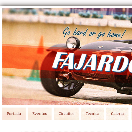
Main menu
Skip to primary content
Skip to secondary content
Portada
Eventos
Circuitos
Técnica
Galería