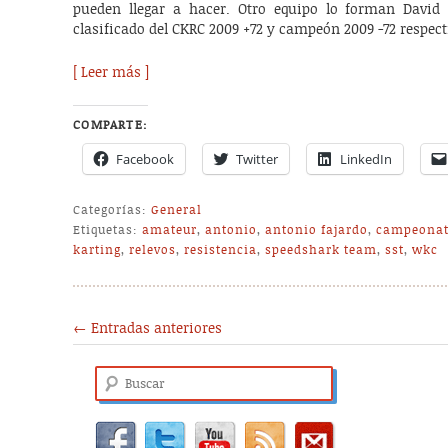
pueden llegar a hacer. Otro equipo lo forman David 
clasificado del CKRC 2009 +72 y campeón 2009 -72 respec
[ Leer más ]
COMPARTE:
Facebook
Twitter
LinkedIn
Categorías:
General
Etiquetas:
amateur
,
antonio
,
antonio fajardo
,
campeona
karting
,
relevos
,
resistencia
,
speedshark team
,
sst
,
wkc
Post navigation
←
Entradas anteriores
Buscar