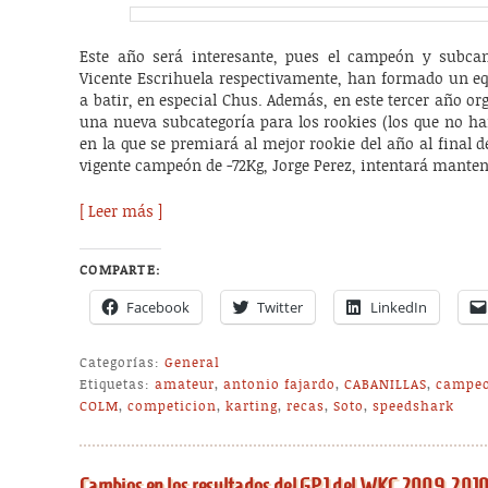
Este año será interesante, pues el campeón y subc
Vicente Escrihuela respectivamente, han formado un eq
a batir, en especial Chus. Además, en este tercer año 
una nueva subcategoría para los rookies (los que no ha
en la que se premiará al mejor rookie del año al final d
vigente campeón de -72Kg, Jorge Perez, intentará mant
[ Leer más ]
COMPARTE:
Facebook
Twitter
LinkedIn
Categorías:
General
Etiquetas:
amateur
,
antonio fajardo
,
CABANILLAS
,
campe
COLM
,
competicion
,
karting
,
recas
,
Soto
,
speedshark
Cambios en los resultados del GP1 del WKC 2009-201