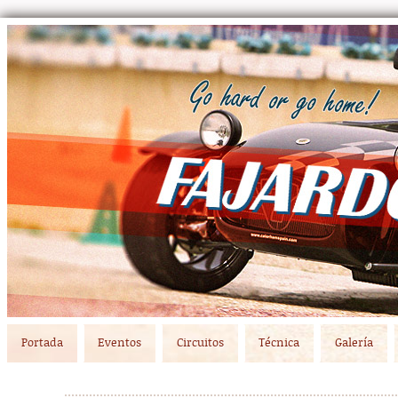
Main menu
Skip to primary content
Skip to secondary content
Portada
Eventos
Circuitos
Técnica
Galería