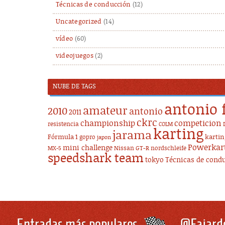
Técnicas de conducción
(12)
Uncategorized
(14)
vídeo
(60)
videojuegos
(2)
NUBE DE TAGS
antonio 
amateur
2010
antonio
2011
ckrc
championship
competicion
resistencia
COLM
karting
jarama
Fórmula 1
karti
gopro
japon
Powerkar
mini challenge
Nissan GT-R
nordschleife
MX-5
speedshark team
tokyo
Técnicas de cond
Entradas más populares
@Fajard