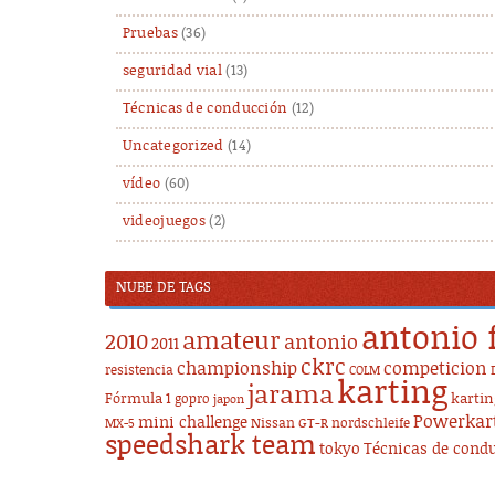
Pruebas
(36)
seguridad vial
(13)
Técnicas de conducción
(12)
Uncategorized
(14)
vídeo
(60)
videojuegos
(2)
NUBE DE TAGS
antonio 
amateur
2010
antonio
2011
ckrc
championship
competicion
resistencia
COLM
karting
jarama
Fórmula 1
karti
gopro
japon
Powerkar
mini challenge
Nissan GT-R
nordschleife
MX-5
speedshark team
tokyo
Técnicas de cond