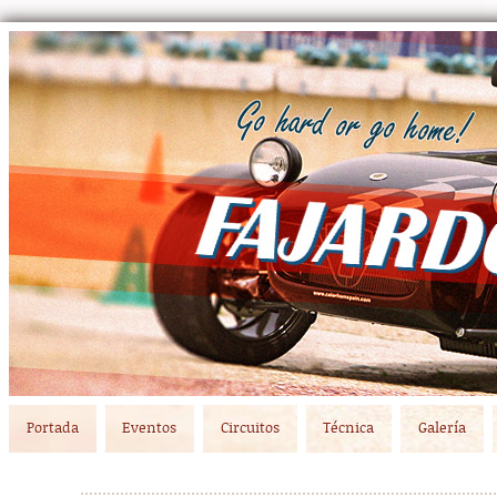
Main menu
Skip to primary content
Skip to secondary content
Portada
Eventos
Circuitos
Técnica
Galería