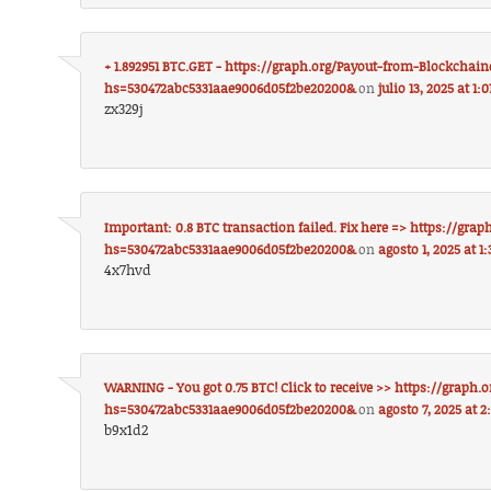
+ 1.892951 BTC.GET - https://graph.org/Payout-from-Blockchai
hs=530472abc5331aae9006d05f2be20200&
on
julio 13, 2025 at 1:
zx329j
Important: 0.8 BTC transaction failed. Fix here => https://gr
hs=530472abc5331aae9006d05f2be20200&
on
agosto 1, 2025 at 1
4x7hvd
WARNING - You got 0.75 BTC! Click to receive >> https://graph
hs=530472abc5331aae9006d05f2be20200&
on
agosto 7, 2025 at 
b9x1d2