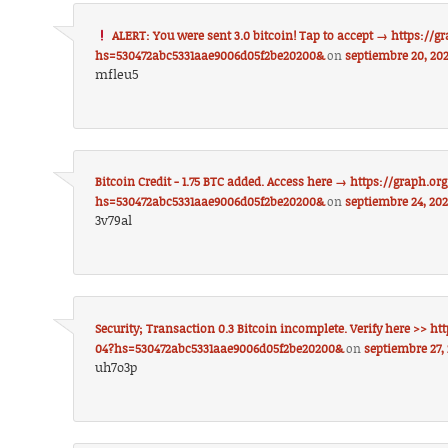
ALERT: You were sent 3.0 bitcoin! Tap to accept → https://
hs=530472abc5331aae9006d05f2be20200&
on
septiembre 20, 20
mfleu5
Bitcoin Credit - 1.75 BTC added. Access here → https://graph.o
hs=530472abc5331aae9006d05f2be20200&
on
septiembre 24, 202
3v79al
Security; Transaction 0.3 Bitcoin incomplete. Verify here >> h
04?hs=530472abc5331aae9006d05f2be20200&
on
septiembre 27,
uh7o3p