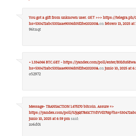
You got a gift from unknown user. GЕТ >>> https://telegra.ph
hs=530472abc5331aae9006d05f2be20200&
on
febrero 13, 2025 at
96tnqt
+ 1.334066 BTC.GET - https://yandex.com/poll/enter/BXidu5Ew
hs=530472abc5331aae9006d05f2be20200&
on
junio 10, 2025 at 
o52972
Message- TRANSACTION 1.675170 bitcoin. Assure =>
https://yandex.com/poll/5JjqQt7R61CTYdYVd17t6p?hs=530472a
junio 10, 2025 at 6:59 pm
said:
zo6d0i