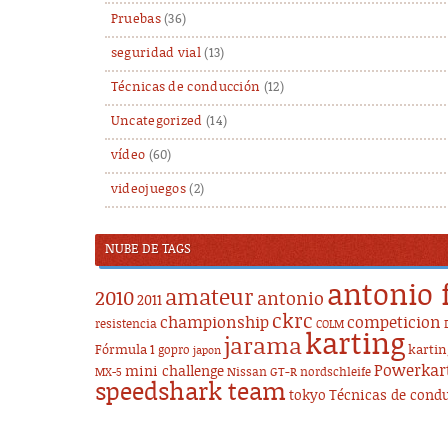
Pruebas
(36)
seguridad vial
(13)
Técnicas de conducción
(12)
Uncategorized
(14)
vídeo
(60)
videojuegos
(2)
NUBE DE TAGS
antonio 
amateur
2010
antonio
2011
ckrc
championship
competicion
resistencia
COLM
karting
jarama
Fórmula 1
karti
gopro
japon
Powerkar
mini challenge
Nissan GT-R
nordschleife
MX-5
speedshark team
tokyo
Técnicas de cond