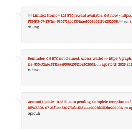
Limited Promo - 1.25 BTC reward available. Get now > htt
FUNDS-07-23?hs=530472abc5331aae9006d05f2be20200&
on
a
9i19ag
Reminder: 0.9 BTC not claimed. Access wallet >> https://gra
hs=530472abc5331aae9006d05f2be20200&
on
agosto 18, 2025 at
u0us49
Account Update - 0.33 Bitcoin pending. Complete reception >>
REWARDS-07-23?hs=530472abc5331aae9006d05f2be20200&
on
a
apiouh