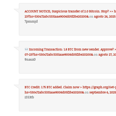
ACCOUNT NOTICE; Suspicious transfer of 2.0 Bitcoin. Stop? >> 
23?hs=530472abc5331aae9006d05f2be20200&
on
agosto 26, 2025
7pmmjd
Incoming Transaction: 1.8 BTC from new sender. Approve? 
07-23?hs=530472abc5331aae9006d05f2be20200&
on
agosto 27, 2
9naui0
BTC Credit: 1.75 BTC added. Claim now > https://graph.org/Get
hs=530472abc5331aae9006d05f2be20200&
on
septiembre 6, 2025
i553tb