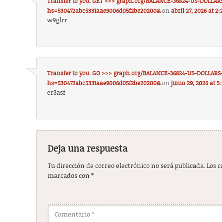
Transfer to you. GET >>> graph.org/BALANCE-36824-US-DOLLAR
hs=530472abc5331aae9006d05f2be20200&
on
abril 27, 2026 at 2
w9glrr
Transfer to you. GO >>> graph.org/BALANCE-36824-US-DOLLARS
hs=530472abc5331aae9006d05f2be20200&
on
junio 29, 2026 at 5
er3asf
Deja una respuesta
Tu dirección de correo electrónico no será publicada.
Los 
marcados con
*
Comentario
*