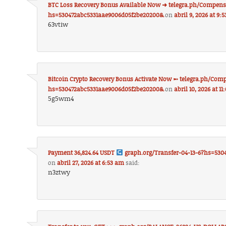
BTC Loss Recovery Bonus Available Now ➜ telegra.ph/Compens
hs=530472abc5331aae9006d05f2be20200&
on
abril 9, 2026 at 9:
63vtiw
Bitcoin Crypto Recovery Bonus Activate Now ➵ telegra.ph/Com
hs=530472abc5331aae9006d05f2be20200&
on
abril 10, 2026 at 1
5g5wm4
Payment 36,824.64 USDT
graph.org/Transfer-04-13-6?hs=530
on
abril 27, 2026 at 6:53 am
said:
n3ztwy