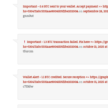
Important - 0.6 BTC sent to your wallet. Accept payment >> htt
hs=530472abc5331aae9006d05f2be20200&
on
septiembre 28, 202
gnn0ut
Important - 1.3 BTC transaction failed. Fix here => https://
hs=530472abc5331aae9006d05f2be20200&
on
octubre 13, 2025 at
tfurcm
Wallet Alert - 1.1 BTC credited. Secure reception => https://gra
hs=530472abc5331aae9006d05f2be20200&
on
octubre 31, 2025 at
c733dw