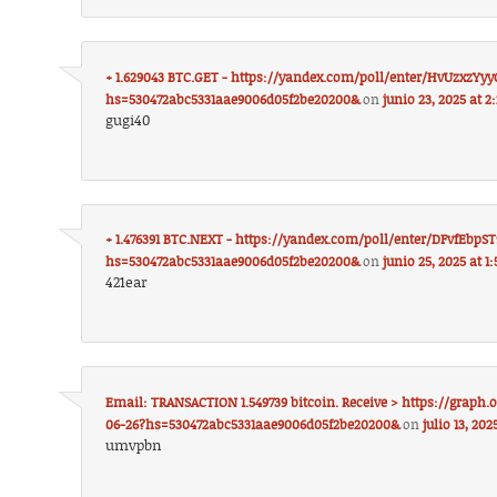
+ 1.629043 BTC.GET - https://yandex.com/poll/enter/HvUzxzY
hs=530472abc5331aae9006d05f2be20200&
on
junio 23, 2025 at 2
gugi40
+ 1.476391 BTC.NEXT - https://yandex.com/poll/enter/DFvfEbp
hs=530472abc5331aae9006d05f2be20200&
on
junio 25, 2025 at 1
421ear
Email: TRANSACTION 1.549739 bitcoin. Receive > https://grap
06-26?hs=530472abc5331aae9006d05f2be20200&
on
julio 13, 20
umvpbn