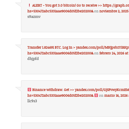
ALERT - You got 3.0 bitcoin! Go to receive >> https://graph.
hs=530472abc5331aae9006d05f2be20200&
on
noviembre 2, 2025
s9azmv
Transfer 1.824691 BTC. Log In > yandex.com/poll/MHjpsbzYiR
hs=530472abc5331aae9006d05f2be20200&
on
febrero 24, 2026 a
dhjpfd
Binance withdraw. Get >> yandex.com/poll/GjSFvwyKcmE
hs=530472abc5331aae9006d05f2be20200& ‍
on
marzo 16, 2026 
llc9s3