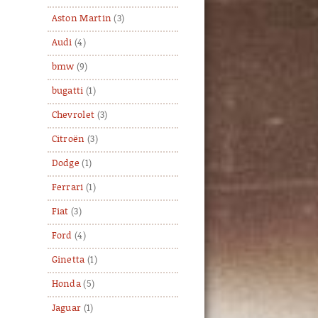
Aston Martin
(3)
Audi
(4)
bmw
(9)
bugatti
(1)
Chevrolet
(3)
Citroën
(3)
Dodge
(1)
Ferrari
(1)
Fiat
(3)
Ford
(4)
Ginetta
(1)
Honda
(5)
Jaguar
(1)