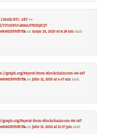
.924112 BTC. GET >>
ll/T1TnDbUc4R9aLX7Nzhj1Cy?
8e92652bbbfb7f&
on
mayo 25, 2025 at 8:28 am
said:
ttps://graph.org/Payout-from-Blockchaincom-06-26?
8e92652bbbfb7f&
on
julio 12, 2025 at 4:47 am
said:
ps://graph.org/Payout-from-Blockchaincom-06-26?
8e92652bbbfb7f&
on
julio 13, 2025 at 12:57 pm
said: