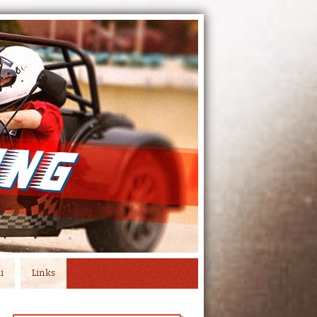
i
Links