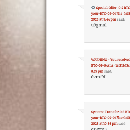
Special Offer: 0.4 B
your-BTC-09-04?hs=1ef
2025 at 5:44 pm
said:
u9gma1
WARNING - You received 
BTC-09-04?hs=1ef813d3
8:15 pm
said:
6vmf9f
System: Transfer 0.5 BT
your-BTC-09-04?hs=1ef
2025 at 10:36 pm
said:
qz9xm3