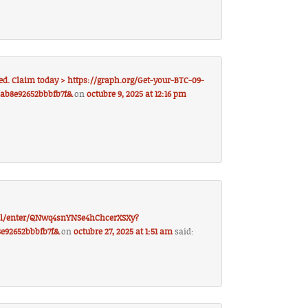
ed. Claim today > https://graph.org/Get-your-BTC-09-
2ab8e92652bbbfb7f&
on
octubre 9, 2025 at 12:16 pm
ll/enter/QNwq4snYNSe4hChcerXSXy?
8e92652bbbfb7f&
on
octubre 27, 2025 at 1:51 am
said: