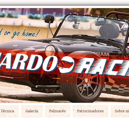
Técnica
Galería
Palmarés
Patrocinadores
Sobre m