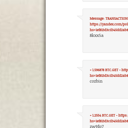
Message: TRANSACTION 1
https://yandex.com/po
hs=1ef813d3cd345dd2ab
8kxx5a
+ 1.596878 BTC.GET - h
hs=1ef813d3cd345dd2ab
cozbin
+ 1.2554 BTC.GET - htt
hs=1ef813d3cd345dd2ab
zw9fp7