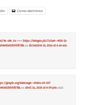
edIn
Correo electrónico
il № 498. Go >>> https://telegra.ph/Ticket--9515-12-
ab8e92652bbbfb7f&
on
diciembre 19, 2024 at 6:46 am
ttps://graph.org/Message--05654-03-25?
8e92652bbbfb7f&
on
abril 24, 2025 at 8:09 pm
said: