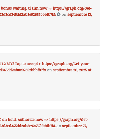
TC bonus waiting. Claim now → https://graph.org/Get-
813d3cd345dd2ab8e92652bbbfb7f&
on
septiembre 13,
1.2 BTC! Tap to accept > https://graph.org/Get-your-
cd345dd2ab8e92652bbbfb7f&
on
septiembre 20, 2025 at
C on hold. Authorize now => https://graph.org/Get-
813d3cd345dd2ab8e92652bbbfb7f&
on
septiembre 27,