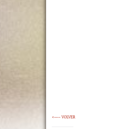
<—– VOLVER