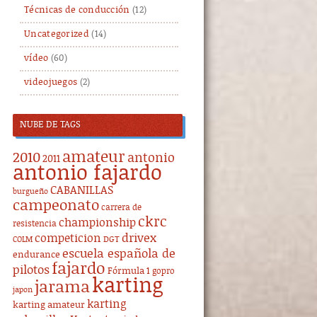
Técnicas de conducción
(12)
Uncategorized
(14)
vídeo
(60)
videojuegos
(2)
NUBE DE TAGS
amateur
2010
antonio
2011
antonio fajardo
CABANILLAS
burgueño
campeonato
carrera de
ckrc
championship
resistencia
drivex
competicion
DGT
COLM
escuela española de
endurance
fajardo
pilotos
Fórmula 1
gopro
karting
jarama
japon
karting
karting amateur