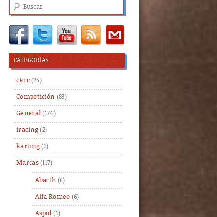
Buscar
CATEGORÍAS
ckrc
(24)
Competición
(88)
General
(174)
iracing
(2)
karting
(3)
Marcas
(117)
Abarth
(6)
Alfa Romeo
(6)
Aspid
(1)