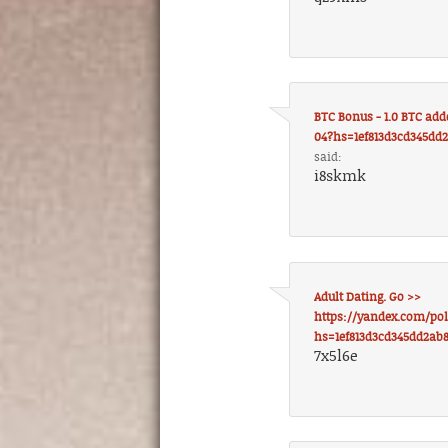
BTC Bonus - 1.0 BTC add
04?hs=1ef813d3cd345dd
said:
i8skmk
Adult Dating. Go >>
https://yandex.com/po
hs=1ef813d3cd345dd2ab
7x5l6e