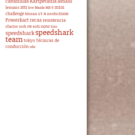
cabanillas
Kartpetania
lemans
mini
lemans 2011
live
Mazda MX-5
challenge
Nissan GT-R
nordschleife
Powerkart
recas
resistencia
rfactor
sodi rt8
sodi rx250
Soto
speedshark
speedshark
team
tokyo
Técnicas de
conducción
wkc