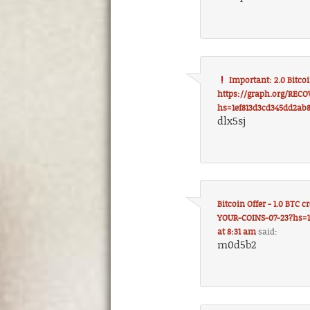
Important: 2.0 Bitcoi
https://graph.org/RECO
hs=1ef813d3cd345dd2ab
dlx5sj
Bitcoin Offer - 1.0 BT
YOUR-COINS-07-23?hs=1
at 8:31 am
said:
m0d5b2