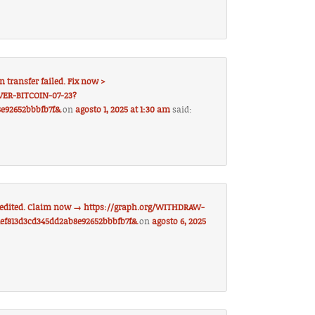
n transfer failed. Fix now >
VER-BITCOIN-07-23?
8e92652bbbfb7f&
on
agosto 1, 2025 at 1:30 am
said:
C credited. Claim now → https://graph.org/WITHDRAW-
ef813d3cd345dd2ab8e92652bbbfb7f&
on
agosto 6, 2025