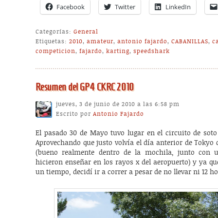
Facebook
Twitter
LinkedIn
Categorías:
General
Etiquetas:
2010
,
amateur
,
antonio fajardo
,
CABANILLAS
,
c
competicion
,
fajardo
,
karting
,
speedshark
Resumen del GP4 CKRC 2010
jueves, 3 de junio de 2010 a las 6:58 pm
Escrito por
Antonio Fajardo
El pasado 30 de Mayo tuvo lugar en el circuito de soto
Aprovechando que justo volvía el día anterior de Tokyo
(bueno realmente dentro de la mochila, junto con
hicieron enseñar en los rayos x del aeropuerto) y ya 
un tiempo, decidí ir a correr a pesar de no llevar ni 12 ho