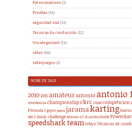
Patrocinadores
(1)
Pruebas
(36)
seguridad vial
(13)
Técnicas de conducción
(12)
Uncategorized
(14)
vídeo
(60)
videojuegos
(2)
NUBE DE TAGS
antonio 
amateur
2010
antonio
2011
ckrc
championship
competicion
resistencia
COLM
karting
jarama
Fórmula 1
karti
gopro
japon
Powerkar
mini challenge
Nissan GT-R
nordschleife
MX-5
speedshark team
tokyo
Técnicas de cond