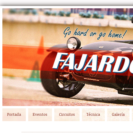
Main menu
Skip to primary content
Skip to secondary content
Portada
Eventos
Circuitos
Técnica
Galería