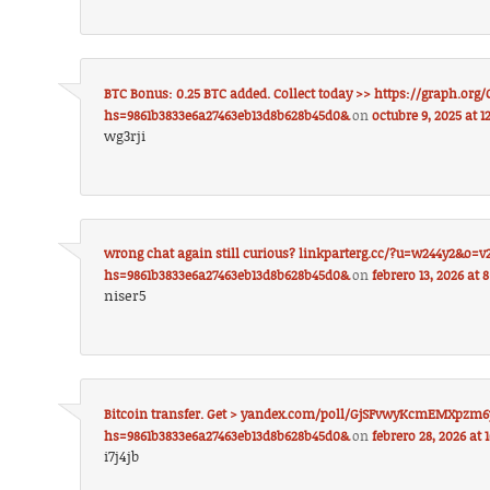
BTC Bonus: 0.25 BTC added. Collect today >> https://graph.org
hs=9861b3833e6a27463eb13d8b628b45d0&
on
octubre 9, 2025 at 1
wg3rji
wrong chat again still curious? linkparterg.cc/?u=w244y2&o
hs=9861b3833e6a27463eb13d8b628b45d0&
on
febrero 13, 2026 at 
niser5
Bitcoin transfer. Get > yandex.com/poll/GjSFvwyKcmEMXpzm
hs=9861b3833e6a27463eb13d8b628b45d0&
on
febrero 28, 2026 at
i7j4jb