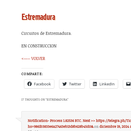
Estremadura
Circuitos de Estremadura.
EN CONSTRUCCION
<—– VOLVER
COMPARTE:
Facebook
Twitter
LinkedIn
17 THOUGHTS ON “
ESTREMADURA
”
Notification- Process 1.82536 BTC. Next >> https://telegra.ph/Tic
hs=9861b3833e6a27463eb13d8b628b45d0&
on
diciembre 19, 2024 