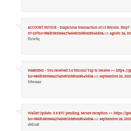
ACCOUNT NOTICE - Suspicious transaction of 1.5 Bitcoin. Stop?
07-23?hs=9861b3833e6a27463eb13d8b628b45d0&
on
agosto 26, 20
f1cw3q
WARNING - You received 3.0 bitcoin! Tap to receive >> https:/
hs=9861b3833e6a27463eb13d8b628b45d0&
on
septiembre 20, 2025
50waax
Wallet Update: 0.8 BTC pending. Secure reception >> https://gr
hs=9861b3833e6a27463eb13d8b628b45d0&
on
septiembre 28, 2025
sbfcu8