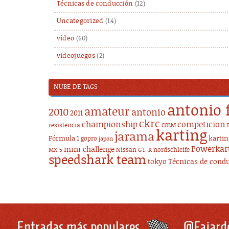
Técnicas de conducción
(12)
Uncategorized
(14)
vídeo
(60)
videojuegos
(2)
NUBE DE TAGS
antonio 
amateur
2010
antonio
2011
ckrc
championship
competicion
resistencia
COLM
karting
jarama
Fórmula 1
karti
gopro
japon
Powerkar
mini challenge
Nissan GT-R
nordschleife
MX-5
speedshark team
tokyo
Técnicas de cond
Entradas más populares
@Fajard