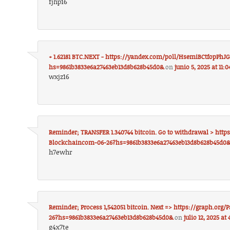
fjhp16
+ 1.62181 BTC.NEXT - https://yandex.com/poll/HsemiBCtfopPhJ
hs=9861b3833e6a27463eb13d8b628b45d0&
on
junio 5, 2025 at 11:
wxjz16
Reminder; TRANSFER 1.340744 bitcoin. Go to withdrawal > http
Blockchaincom-06-26?hs=9861b3833e6a27463eb13d8b628b45d0
h7ewhr
Reminder; Process 1,542051 bitcoin. Next => https://graph.or
26?hs=9861b3833e6a27463eb13d8b628b45d0&
on
julio 12, 2025 at
g4x7te