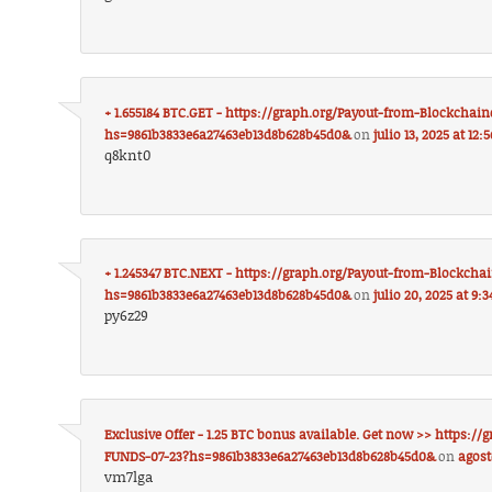
+ 1.655184 BTC.GET - https://graph.org/Payout-from-Blockchai
hs=9861b3833e6a27463eb13d8b628b45d0&
on
julio 13, 2025 at 12
q8knt0
+ 1.245347 BTC.NEXT - https://graph.org/Payout-from-Blockch
hs=9861b3833e6a27463eb13d8b628b45d0&
on
julio 20, 2025 at 9:
py6z29
Exclusive Offer - 1.25 BTC bonus available. Get now >> https
FUNDS-07-23?hs=9861b3833e6a27463eb13d8b628b45d0&
on
agost
vm7lga