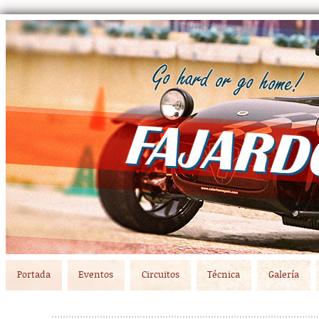
Main menu
Skip to primary content
Skip to secondary content
Portada
Eventos
Circuitos
Técnica
Galería