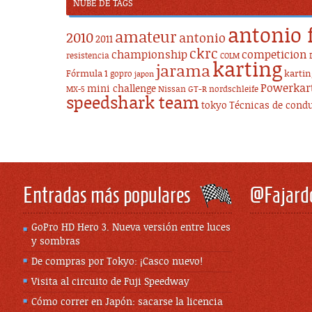
NUBE DE TAGS
antonio 
amateur
2010
antonio
2011
ckrc
championship
competicion
resistencia
COLM
karting
jarama
Fórmula 1
karti
gopro
japon
Powerkar
mini challenge
Nissan GT-R
nordschleife
MX-5
speedshark team
tokyo
Técnicas de cond
Entradas más populares
@Fajard
GoPro HD Hero 3. Nueva versión entre luces
y sombras
De compras por Tokyo: ¡Casco nuevo!
Visita al circuito de Fuji Speedway
Cómo correr en Japón: sacarse la licencia