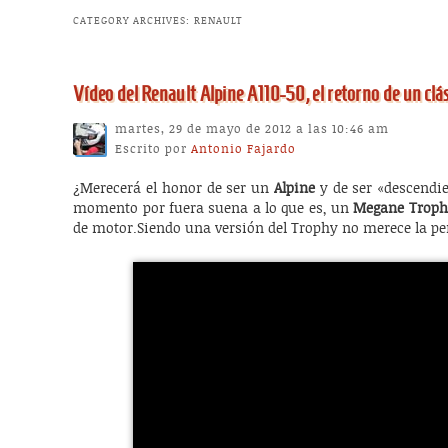
CATEGORY ARCHIVES:
RENAULT
Vídeo del Renault Alpine A110-50, el retorno de un clá
martes, 29 de mayo de 2012 a las 10:46 am
Escrito por
Antonio Fajardo
¿Merecerá el honor de ser un
Alpine
y de ser «descendi
momento por fuera suena a lo que es, un
Megane Trophy
de motor.Siendo una versión del Trophy no merece la p