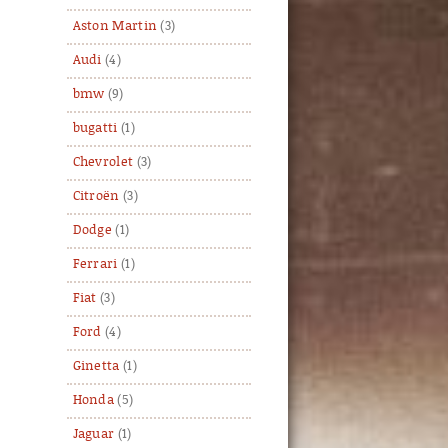
Aston Martin
(3)
Audi
(4)
bmw
(9)
bugatti
(1)
Chevrolet
(3)
Citroën
(3)
Dodge
(1)
Ferrari
(1)
Fiat
(3)
Ford
(4)
Ginetta
(1)
Honda
(5)
Jaguar
(1)