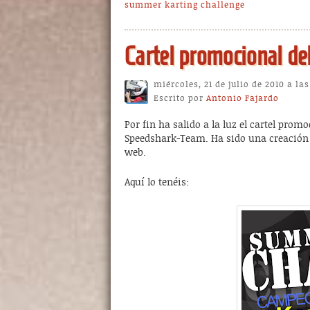
summer karting challenge
Cartel promocional d
miércoles, 21 de julio de 2010 a la
Escrito por
Antonio Fajardo
Por fin ha salido a la luz el cartel pro
Speedshark-Team. Ha sido una creación fa
web.
Aquí lo tenéis: