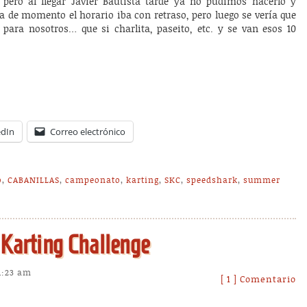
pero al llegar Javier Bautista tarde ya no pudimos hacerlo y
a de momento el horario iba con retraso, pero luego se vería que
para nosotros… que si charlita, paseito, etc. y se van esos 10
edIn
Correo electrónico
o
,
CABANILLAS
,
campeonato
,
karting
,
SKC
,
speedshark
,
summer
 Karting Challenge
11:23 am
[ 1 ] Comentario