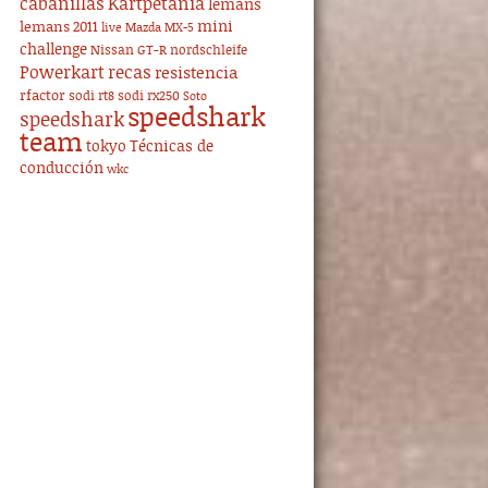
cabanillas
Kartpetania
lemans
mini
lemans 2011
live
Mazda MX-5
challenge
Nissan GT-R
nordschleife
Powerkart
recas
resistencia
rfactor
sodi rt8
sodi rx250
Soto
speedshark
speedshark
team
tokyo
Técnicas de
conducción
wkc