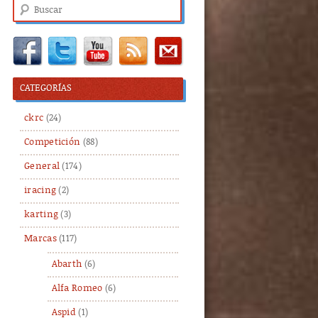
Buscar
CATEGORÍAS
ckrc
(24)
Competición
(88)
General
(174)
iracing
(2)
karting
(3)
Marcas
(117)
Abarth
(6)
Alfa Romeo
(6)
Aspid
(1)