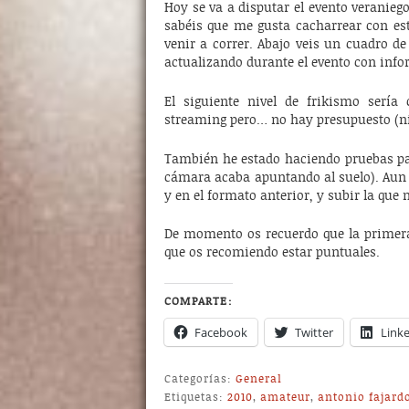
Hoy se va a disputar el evento verani
sabéis que me gusta cacharrear con es
venir a correr. Abajo veis un cuadro de
actualizando durante el evento con inf
El siguiente nivel de frikismo sería
streaming pero… no hay presupuesto (ni
También he estado haciendo pruebas par
cámara acaba apuntando al suelo). Aun 
y en el formato anterior, y subir la que 
De momento os recuerdo que la primera t
que os recomiendo estar puntuales.
COMPARTE:
Facebook
Twitter
Link
Categorías:
General
Etiquetas:
2010
,
amateur
,
antonio fajard