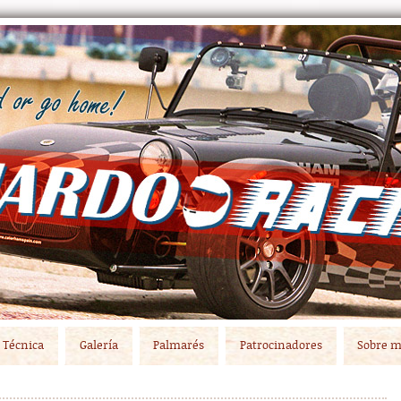
Técnica
Galería
Palmarés
Patrocinadores
Sobre m