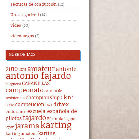
Técnicas de conducción
(12)
Uncategorized
(14)
vídeo
(60)
videojuegos
(2)
NUBE DE TAGS
amateur
2010
antonio
2011
antonio fajardo
CABANILLAS
burgueño
campeonato
carrera de
ckrc
championship
resistencia
drivex
competicion
DGT
COLM
escuela española de
endurance
fajardo
pilotos
Fórmula 1
gopro
karting
jarama
japon
karting
karting amateur