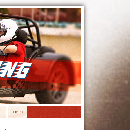
i
Links