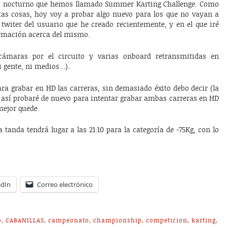
ego nocturno que hemos llamado Summer Karting Challenge. Como
tas cosas, hoy voy a probar algo nuevo para los que no vayan a
 twiter del usuario que he creado recientemente, y en el que iré
ormación acerca del mismo.
 cámaras por el circuito y varias onboard retransmitidas en
 gente, ni medios…).
a grabar en HD las carreras, sin demasiado éxito debo decir (la
así probaré de nuevo para intentar grabar ambas carreras en HD
mejor quede.
anda tendrá lugar a las 21:10 para la categoría de -75Kg, con lo
edIn
Correo electrónico
o
,
CABANILLAS
,
campeonato
,
championship
,
competicion
,
karting
,