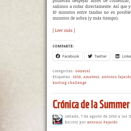
pudieran despejar antes de comenzar, 
salimos a rodar directamente. Así que y
10 minutos entre tandas no es posible 
minutos de sobra (y más tiempo).
[ Leer más ]
COMPARTE:
Facebook
Twitter
Link
Categorías:
General
Etiquetas:
2010
,
amateur
,
antonio fajard
karting challenge
Crónica de la Summer
sábado, 7 de agosto de 2010 a las 
Escrito por
Antonio Fajardo