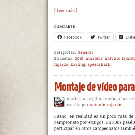
[ Leer más ]
COMPARTE:
Facebook
Twitter
Link
Categorías:
General
Etiquetas:
2010
,
amateur
,
antonio fajard
fajardo
,
karting
,
speedshark
Montaje de vídeo para 
martes, 6 de julio de 2010 a las 9:
Escrito por
Antonio Fajardo
Bueno, en realidad es un poco más de 
campeonato por equipos. En 2009 pasé a 
participar en otros campeonatos también