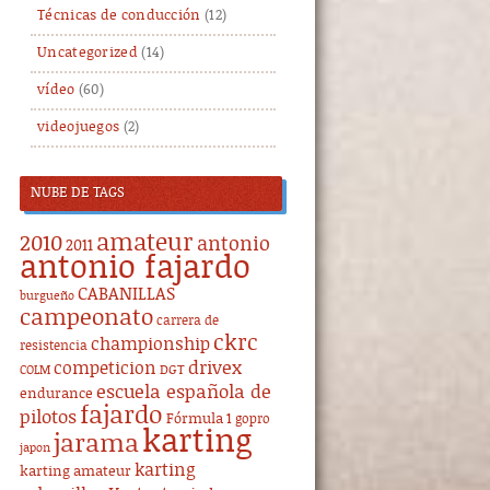
Técnicas de conducción
(12)
Uncategorized
(14)
vídeo
(60)
videojuegos
(2)
NUBE DE TAGS
amateur
2010
antonio
2011
antonio fajardo
CABANILLAS
burgueño
campeonato
carrera de
ckrc
championship
resistencia
drivex
competicion
DGT
COLM
escuela española de
endurance
fajardo
pilotos
Fórmula 1
gopro
karting
jarama
japon
karting
karting amateur