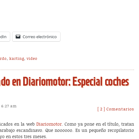
edIn
Correo electrónico
ardo
,
karting
,
video
ado en Diariomotor: Especial coches
 6:27 am
[ 2 ] Comentarios
licados en la web
Diariomotor
. Como ya pone en el título, tratan
carabajo escandinavo. Que noooooo. Es un pequeño recopilatorio
kyo en estos tres meses.