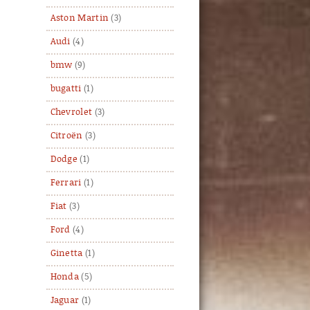
Aston Martin
(3)
Audi
(4)
bmw
(9)
bugatti
(1)
Chevrolet
(3)
Citroën
(3)
Dodge
(1)
Ferrari
(1)
Fiat
(3)
Ford
(4)
Ginetta
(1)
Honda
(5)
Jaguar
(1)