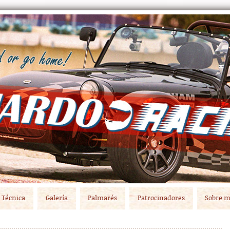
Técnica
Galería
Palmarés
Patrocinadores
Sobre m