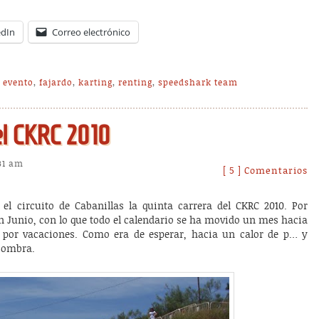
edIn
Correo electrónico
,
evento
,
fajardo
,
karting
,
renting
,
speedshark team
el CKRC 2010
:31 am
[ 5 ] Comentarios
el circuito de Cabanillas la quinta carrera del CKRC 2010. Por
en Junio, con lo que todo el calendario se ha movido un mes hacia
o por vacaciones. Como era de esperar, hacia un calor de p… y
sombra.