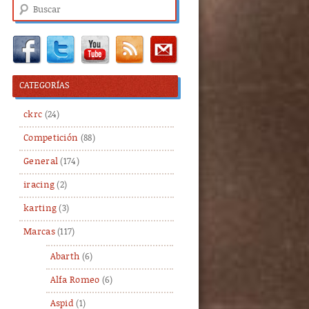
Buscar
CATEGORÍAS
ckrc
(24)
Competición
(88)
General
(174)
iracing
(2)
karting
(3)
Marcas
(117)
Abarth
(6)
Alfa Romeo
(6)
Aspid
(1)