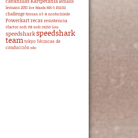
cabanillas
Kartpetania
lemans
mini
lemans 2011
live
Mazda MX-5
challenge
Nissan GT-R
nordschleife
Powerkart
recas
resistencia
rfactor
sodi rt8
sodi rx250
Soto
speedshark
speedshark
team
tokyo
Técnicas de
conducción
wkc