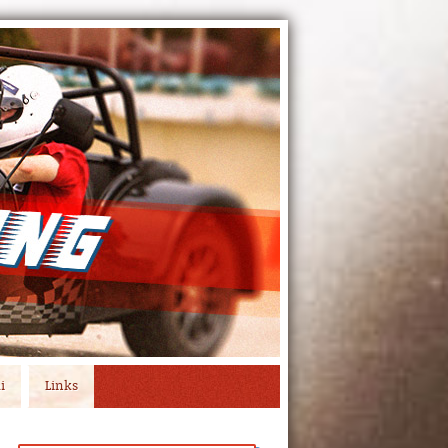
i
Links