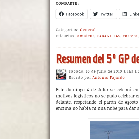
COMPARTE:
Facebook
Twitter
Link
Categorías:
General
Etiquetas:
amateur
,
CABANILLAS
,
carrera
Resumen del 5º GP d
sábado, 10 de julio de 2010 a las 1
Escrito por
Antonio Fajardo
Este domingo 4 de Julio se celebró en 
motivos logísticos no se pudo celebrar 
delante, respetando el parón de Agost
encima no había ni una nube para dar 