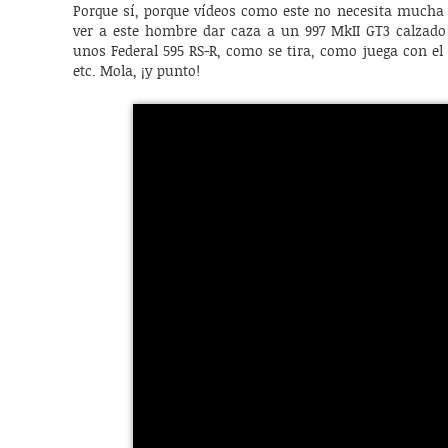
Porque sí, porque vídeos como este no necesita mucha 
ver a este hombre dar caza a un 997 MkII GT3 calzado
unos Federal 595 RS-R, como se tira, como juega con el v
etc. Mola, ¡y punto!