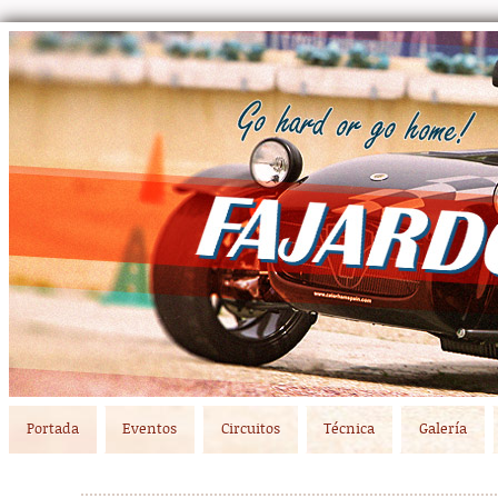
Main menu
Skip to primary content
Skip to secondary content
Portada
Eventos
Circuitos
Técnica
Galería