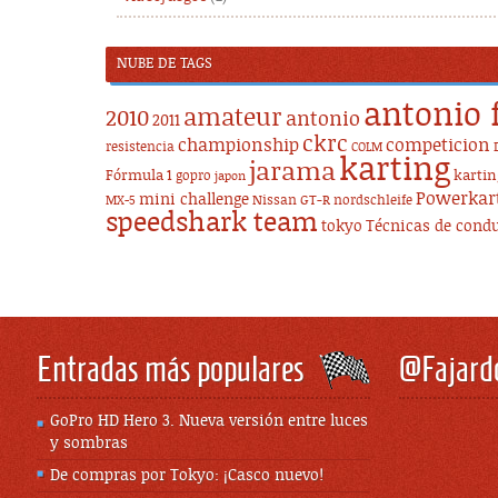
NUBE DE TAGS
antonio 
amateur
2010
antonio
2011
ckrc
championship
competicion
resistencia
COLM
karting
jarama
Fórmula 1
karti
gopro
japon
Powerkar
mini challenge
Nissan GT-R
nordschleife
MX-5
speedshark team
tokyo
Técnicas de cond
Entradas más populares
@Fajard
GoPro HD Hero 3. Nueva versión entre luces
y sombras
De compras por Tokyo: ¡Casco nuevo!