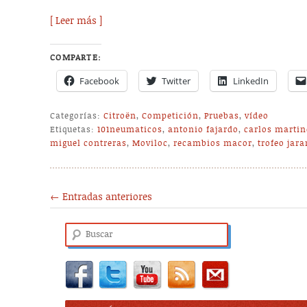
[ Leer más ]
COMPARTE:
Facebook
Twitter
LinkedIn
Categorías:
Citroën
,
Competición
,
Pruebas
,
vídeo
Etiquetas:
101neumaticos
,
antonio fajardo
,
carlos martin
miguel contreras
,
Moviloc
,
recambios macor
,
trofeo jar
Post navigation
←
Entradas anteriores
Buscar