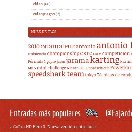
vídeo
(60)
videojuegos
(2)
NUBE DE TAGS
antonio 
amateur
2010
antonio
2011
ckrc
championship
competicion
resistencia
COLM
karting
jarama
Fórmula 1
karti
gopro
japon
Powerkar
mini challenge
Nissan GT-R
nordschleife
MX-5
speedshark team
tokyo
Técnicas de cond
Entradas más populares
@Fajard
GoPro HD Hero 3. Nueva versión entre luces