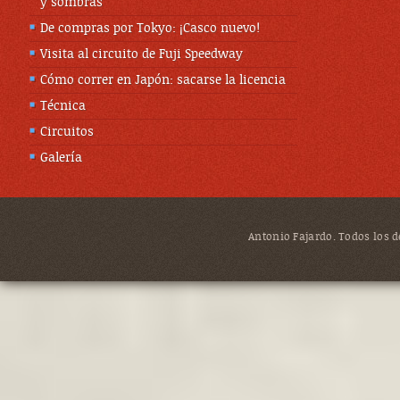
y sombras
De compras por Tokyo: ¡Casco nuevo!
Visita al circuito de Fuji Speedway
Cómo correr en Japón: sacarse la licencia
Técnica
Circuitos
Galería
Antonio Fajardo. Todos los de