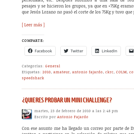
personales, etc. Después subimos a una sala de reu
pesajes y se hicieron los grupos, ya que en +75Kg eramos
que Jesús Lozano no pasó el corte de los 75Kg y tuvo que p
[ Leer más ]
COMPARTE:
Facebook
Twitter
LinkedIn
Categorías:
General
Etiquetas:
2010
,
amateur
,
antonio fajardo
,
ckrc
,
COLM
,
co
speedshark
martes, 23 de febrero de 2010 a las 2:48 pm
Escrito por
Antonio Fajardo
Con ese asunto me ha llegado un correo por parte de D