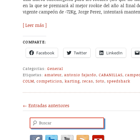
en la que se premiará al mejor rookie del año al final d
vigente campeón de -72Kg, Jorge Perez, intentará mant
[ Leer más ]
COMPARTE:
Facebook
Twitter
LinkedIn
Categorías:
General
Etiquetas:
amateur
,
antonio fajardo
,
CABANILLAS
,
campe
COLM
,
competicion
,
karting
,
recas
,
Soto
,
speedshark
Post navigation
←
Entradas anteriores
Buscar