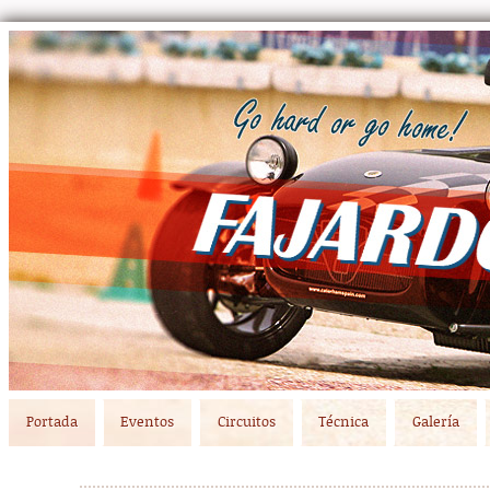
Main menu
Skip to primary content
Skip to secondary content
Portada
Eventos
Circuitos
Técnica
Galería