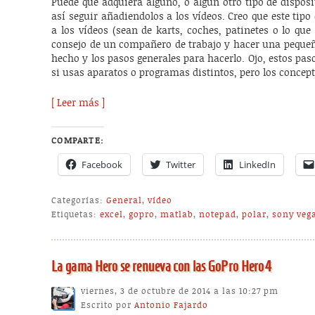
Puede que adquiera alguno, o algún otro tipo de disposit
así seguir añadiendolos a los vídeos. Creo que este tipo
a los vídeos (sean de karts, coches, patinetes o lo que 
consejo de un compañero de trabajo y hacer una pequeñ
hecho y los pasos generales para hacerlo. Ojo, estos pa
si usas aparatos o programas distintos, pero los concept
[ Leer más ]
COMPARTE:
Facebook
Twitter
LinkedIn
Categorías:
General
,
vídeo
Etiquetas:
excel
,
gopro
,
matlab
,
notepad
,
polar
,
sony veg
La gama Hero se renueva con las GoPro Hero4
viernes, 3 de octubre de 2014 a las 10:27 pm
Escrito por
Antonio Fajardo