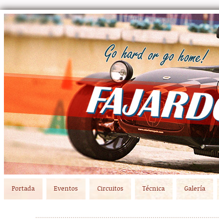
Main menu
Skip to primary content
Skip to secondary content
Portada
Eventos
Circuitos
Técnica
Galería