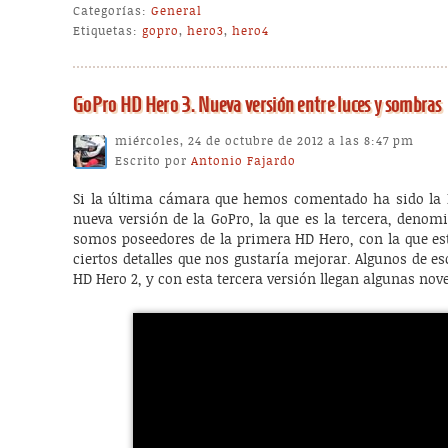
Categorías:
General
Etiquetas:
gopro
,
hero3
,
hero4
GoPro HD Hero 3. Nueva versión entre luces y sombras
miércoles, 24 de octubre de 2012 a las 8:47 pm
Escrito por
Antonio Fajardo
Si la última cámara que hemos comentado ha sido la P
nueva versión de la GoPro, la que es la tercera, deno
somos poseedores de la primera HD Hero, con la que es
ciertos detalles que nos gustaría mejorar. Algunos de e
HD Hero 2, y con esta tercera versión llegan algunas nov