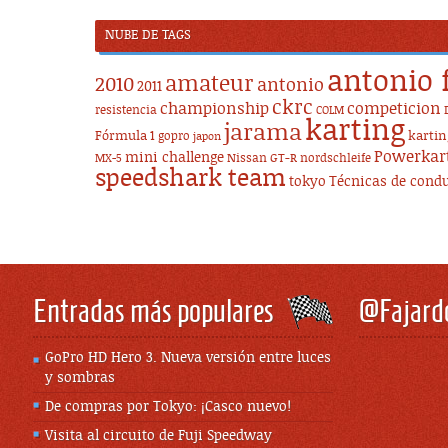
NUBE DE TAGS
antonio 
amateur
2010
antonio
2011
ckrc
championship
competicion
resistencia
COLM
karting
jarama
Fórmula 1
karti
gopro
japon
Powerkar
mini challenge
Nissan GT-R
nordschleife
MX-5
speedshark team
tokyo
Técnicas de cond
Entradas más populares
@Fajard
GoPro HD Hero 3. Nueva versión entre luces
y sombras
De compras por Tokyo: ¡Casco nuevo!
Visita al circuito de Fuji Speedway