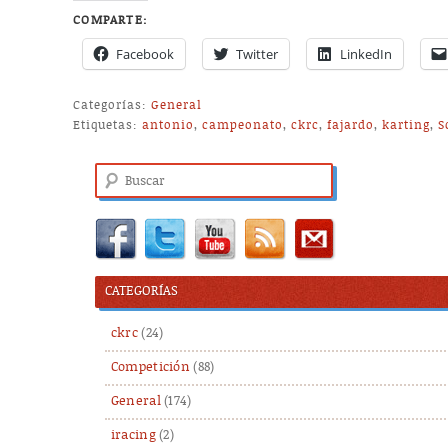
COMPARTE:
Facebook
Twitter
LinkedIn
Categorías:
General
Etiquetas:
antonio
,
campeonato
,
ckrc
,
fajardo
,
karting
,
S
Buscar
CATEGORÍAS
ckrc
(24)
Competición
(88)
General
(174)
iracing
(2)