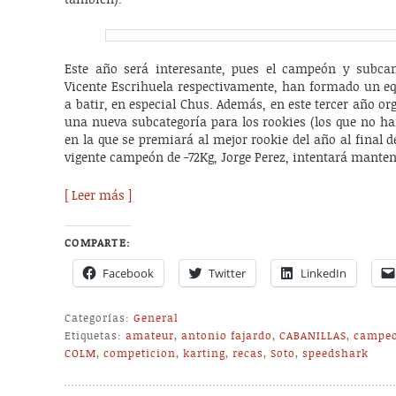
Este año será interesante, pues el campeón y subc
Vicente Escrihuela respectivamente, han formado un eq
a batir, en especial Chus. Además, en este tercer año 
una nueva subcategoría para los rookies (los que no ha
en la que se premiará al mejor rookie del año al final d
vigente campeón de -72Kg, Jorge Perez, intentará mant
[ Leer más ]
COMPARTE:
Facebook
Twitter
LinkedIn
Categorías:
General
Etiquetas:
amateur
,
antonio fajardo
,
CABANILLAS
,
campe
COLM
,
competicion
,
karting
,
recas
,
Soto
,
speedshark