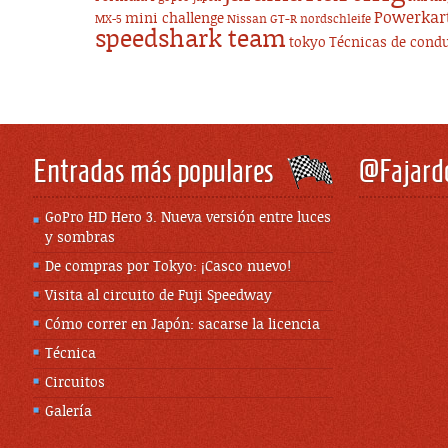
Powerkar
mini challenge
Nissan GT-R
nordschleife
MX-5
speedshark team
tokyo
Técnicas de cond
Entradas más populares
@Fajard
GoPro HD Hero 3. Nueva versión entre luces
y sombras
De compras por Tokyo: ¡Casco nuevo!
Visita al circuito de Fuji Speedway
Cómo correr en Japón: sacarse la licencia
Técnica
Circuitos
Galería