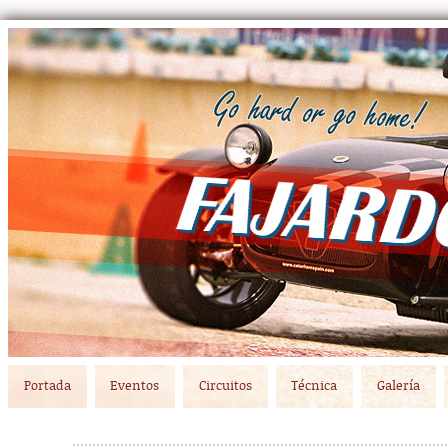
Main menu
Skip to primary content
Skip to secondary content
Portada
Eventos
Circuitos
Técnica
Galería