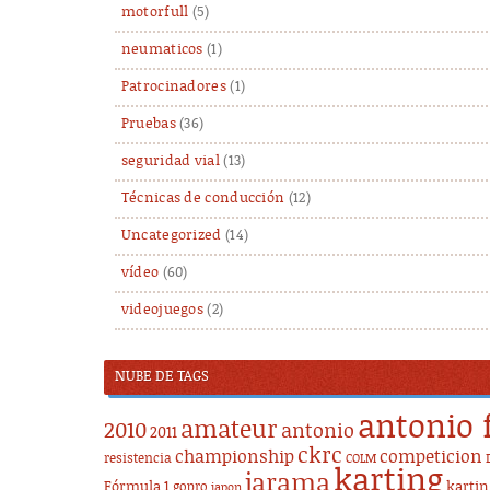
motorfull
(5)
neumaticos
(1)
Patrocinadores
(1)
Pruebas
(36)
seguridad vial
(13)
Técnicas de conducción
(12)
Uncategorized
(14)
vídeo
(60)
videojuegos
(2)
NUBE DE TAGS
antonio 
amateur
2010
antonio
2011
ckrc
championship
competicion
resistencia
COLM
karting
jarama
Fórmula 1
karti
gopro
japon