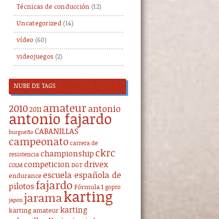
Técnicas de conducción
(12)
Uncategorized
(14)
vídeo
(60)
videojuegos
(2)
NUBE DE TAGS
amateur
2010
antonio
2011
antonio fajardo
CABANILLAS
burgueño
campeonato
carrera de
ckrc
championship
resistencia
drivex
competicion
DGT
COLM
escuela española de
endurance
fajardo
pilotos
Fórmula 1
gopro
karting
jarama
japon
karting
karting amateur