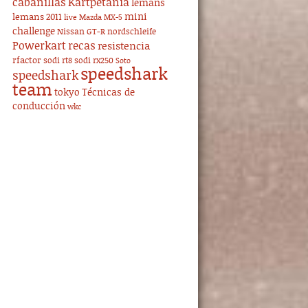
cabanillas
Kartpetania
lemans
mini
lemans 2011
live
Mazda MX-5
challenge
Nissan GT-R
nordschleife
Powerkart
recas
resistencia
rfactor
sodi rt8
sodi rx250
Soto
speedshark
speedshark
team
tokyo
Técnicas de
conducción
wkc