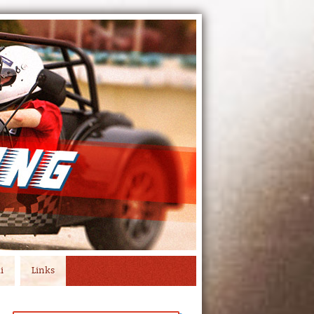
i
Links