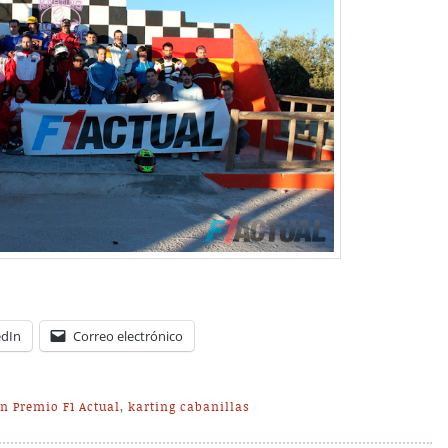
edIn
Correo electrónico
n Premio F1 Actual
,
karting cabanillas