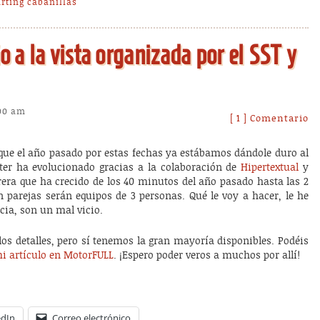
rting cabanillas
o a la vista organizada por el SST y
:00 am
[ 1 ] Comentario
ue el año pasado por estas fechas ya estábamos dándole duro al
ter ha evolucionado gracias a la colaboración de
Hipertextual
y
rera que ha crecido de los 40 minutos del año pasado hasta las 2
n parejas serán equipos de 3 personas. Qué le voy a hacer, le he
ncia, son un mal vicio.
os detalles, pero sí tenemos la gran mayoría disponibles. Podéis
i artículo en MotorFULL
. ¡Espero poder veros a muchos por allí!
edIn
Correo electrónico