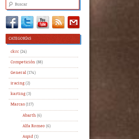
Buscar
CATEGORÍAS
ckrc
(24)
Competición
(88)
General
(174)
iracing
(2)
karting
(3)
Marcas
(117)
Abarth
(6)
Alfa Romeo
(6)
Aspid
(1)