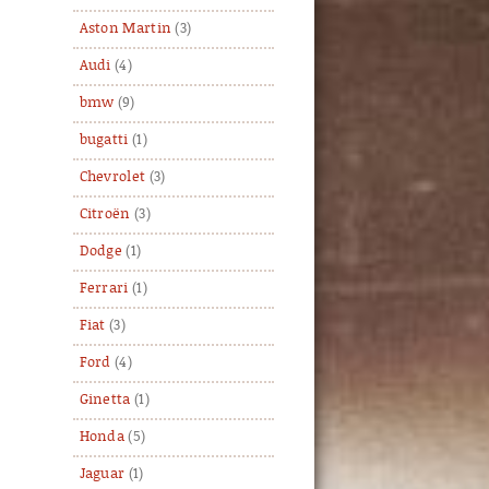
Aston Martin
(3)
Audi
(4)
bmw
(9)
bugatti
(1)
Chevrolet
(3)
Citroën
(3)
Dodge
(1)
Ferrari
(1)
Fiat
(3)
Ford
(4)
Ginetta
(1)
Honda
(5)
Jaguar
(1)