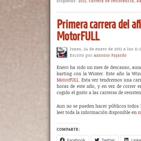
Etiquetas:
2011
,
carrera de resistencia
,
ka
Primera carrera del añ
MotorFULL
lunes, 24 de enero de 2011 a las 11
Escrito por
Antonio Fajardo
Enero ha sido un mes de descanso, aunq
karting con la Winter. Este año la Win
MotorFULL
. Esta vez tendremos una car
horas de este año, y en vez de correr e
cogido el gusto a las carreras de resiste
Aun no se pueden hacer públicos todos l
leer toda la información disponible en
m
COMPARTE:
Facebook
Twitter
Link