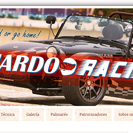
Técnica
Galería
Palmarés
Patrocinadores
Sobre m