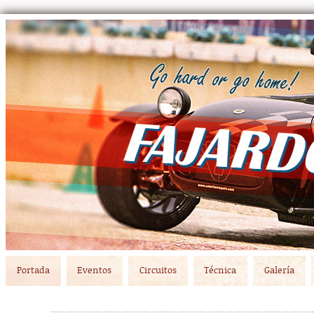
Main menu
Skip to primary content
Skip to secondary content
Portada
Eventos
Circuitos
Técnica
Galería