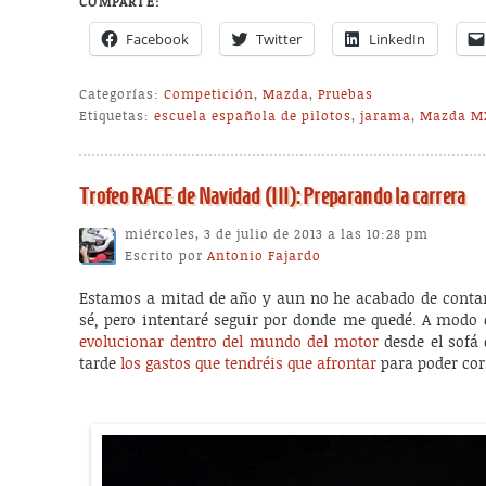
COMPARTE:
Facebook
Twitter
LinkedIn
Categorías:
Competición
,
Mazda
,
Pruebas
Etiquetas:
escuela española de pilotos
,
jarama
,
Mazda M
Trofeo RACE de Navidad (III): Preparando la carrera
miércoles, 3 de julio de 2013 a las 10:28 pm
Escrito por
Antonio Fajardo
Estamos a mitad de año y aun no he acabado de contaro
sé, pero intentaré seguir por donde me quedé. A mod
evolucionar dentro del mundo del motor
desde el sofá 
tarde
los gastos que tendréis que afrontar
para poder cor