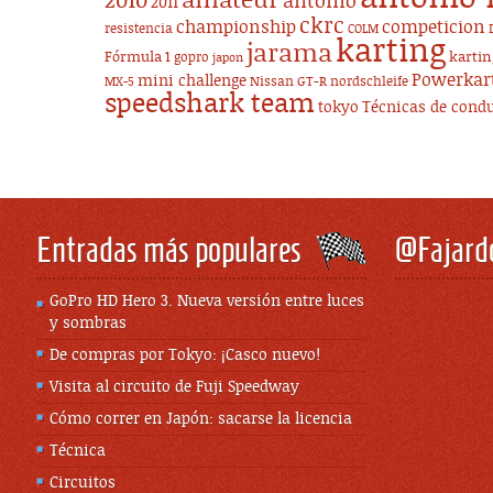
amateur
2010
antonio
2011
ckrc
championship
competicion
resistencia
COLM
karting
jarama
Fórmula 1
karti
gopro
japon
Powerkar
mini challenge
Nissan GT-R
nordschleife
MX-5
speedshark team
tokyo
Técnicas de cond
Entradas más populares
@Fajard
GoPro HD Hero 3. Nueva versión entre luces
y sombras
De compras por Tokyo: ¡Casco nuevo!
Visita al circuito de Fuji Speedway
Cómo correr en Japón: sacarse la licencia
Técnica
Circuitos