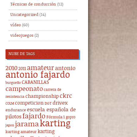
Técnicas de conducción
(12)
Uncategorized
(14)
vídeo
(60)
videojuegos
(2)
NUBE DE TAGS
amateur
2010
antonio
2011
antonio fajardo
CABANILLAS
burgueño
campeonato
carrera de
ckrc
championship
resistencia
drivex
competicion
DGT
COLM
escuela española de
endurance
fajardo
pilotos
Fórmula 1
gopro
karting
jarama
japon
karting
karting amateur