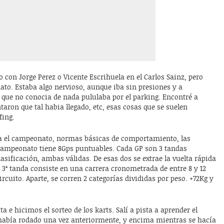
 con Jorge Perez o Vicente Escrihuela en el Carlos Sainz, pero
to. Estaba algo nervioso, aunque iba sin presiones y a
e que no conocia de nada pululaba por el parking. Encontré a
taron que tal habia llegado, etc, esas cosas que se suelen
fing.
na el campeonato, normas básicas de comportamiento, las
 campeonato tiene 8Gps puntuables. Cada GP son 3 tandas
sificación, ambas válidas. De esas dos se extrae la vuelta rápida
 La 3ª tanda consiste en una carrera cronometrada de entre 8 y 12
ircuito. Aparte, se corren 2 categorías divididas por peso. +72Kg y
a e hicimos el sorteo de los karts. Salí a pista a aprender el
 había rodado una vez anteriormente, y encima mientras se hacía