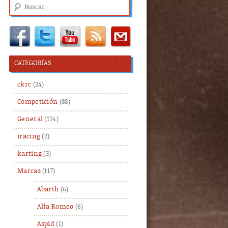
Buscar
CATEGORÍAS
ckrc
(24)
Competición
(88)
General
(174)
iracing
(2)
karting
(3)
Marcas
(117)
Abarth
(6)
Alfa Romeo
(6)
Aspid
(1)