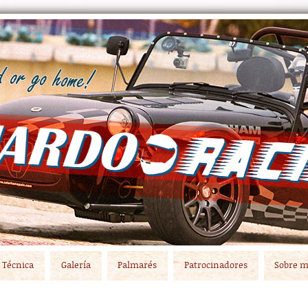
Técnica
Galería
Palmarés
Patrocinadores
Sobre m