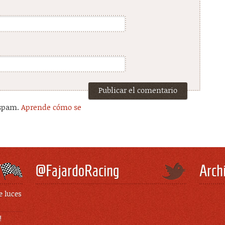
 spam.
Aprende cómo se
.
@FajardoRacing
Arch
e luces
!