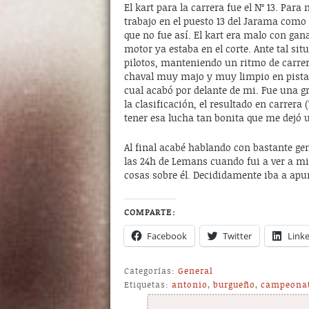
El kart para la carrera fue el Nº 13. Pa
trabajo en el puesto 13 del Jarama como 
que no fue así. El kart era malo con gana
motor ya estaba en el corte. Ante tal sit
pilotos, manteniendo un ritmo de carre
chaval muy majo y muy limpio en pista, 
cual acabó por delante de mi. Fue una g
la clasificación, el resultado en carrera
tener esa lucha tan bonita que me dejó 
Al final acabé hablando con bastante gen
las 24h de Lemans cuando fui a ver a m
cosas sobre él. Decididamente iba a apu
COMPARTE:
Facebook
Twitter
Link
Categorías:
General
Etiquetas:
antonio
,
burgueño
,
campeona