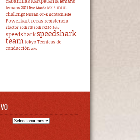
cabanillas
Kartpetania
lemans
mini
lemans 2011
live
Mazda MX-5
challenge
Nissan GT-R
nordschleife
Powerkart
recas
resistencia
rfactor
sodi rt8
sodi rx250
Soto
speedshark
speedshark
team
tokyo
Técnicas de
conducción
wkc
ivo