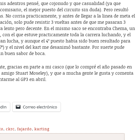
ra mis adentros pensé, que cojonudo y que casualidad (ya que
comisario, el mejor puesto del circuito sin duda). Pero resultó
s. No corria practicamente, y antes de llegar a la linea de meta el
uación, solo pude resistir 3 vueltas antes de que me pasaran 3
ra lento pero decente. En el mismo saco se encontraba Chema, un
con el que estuve practicamente toda la carrera luchando, y el
ran lucha, y aunque el 4º puesto habia sido buen resultado para
 (7º) y el nivel del kart me desanimó bastante. Por suerte pude
un buen sabor de boca.
te, gracias en parte a mi casco (que lo compré el año pasado en
i amigo Stuart Moseley), y que a mucha gente le gusta y comenta
ntarme al GP3 en abril.
edIn
Correo electrónico
to
,
ckrc
,
fajardo
,
karting