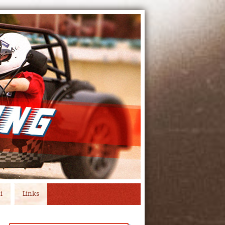
i
Links