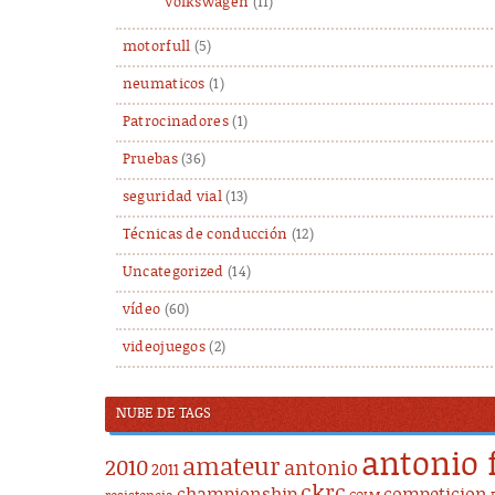
Volkswagen
(11)
motorfull
(5)
neumaticos
(1)
Patrocinadores
(1)
Pruebas
(36)
seguridad vial
(13)
Técnicas de conducción
(12)
Uncategorized
(14)
vídeo
(60)
videojuegos
(2)
NUBE DE TAGS
antonio 
amateur
2010
antonio
2011
ckrc