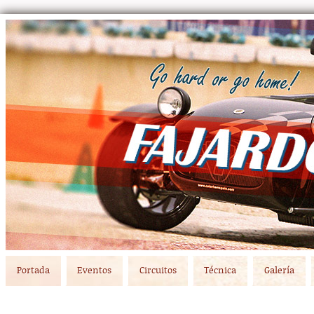
Main menu
Skip to primary content
Skip to secondary content
Portada
Eventos
Circuitos
Técnica
Galería