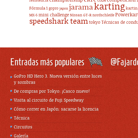
championship
competicion
resistencia
COLM
karting
jarama
Fórmula 1
karti
gopro
japon
Powerkar
mini challenge
Nissan GT-R
nordschleife
MX-5
speedshark team
tokyo
Técnicas de cond
Entradas más populares
@Fajard
GoPro HD Hero 3. Nueva versión entre luces
y sombras
De compras por Tokyo: ¡Casco nuevo!
Visita al circuito de Fuji Speedway
Cómo correr en Japón: sacarse la licencia
Técnica
Circuitos
Galería