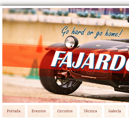
Main menu
Skip to primary content
Skip to secondary content
Portada
Eventos
Circuitos
Técnica
Galería