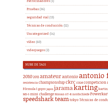
Patrocinadores
(1)
Pruebas
(36)
seguridad vial
(13)
Técnicas de conducción
(12)
Uncategorized
(14)
vídeo
(60)
videojuegos
(2)
NUBE DE TAGS
antonio 
amateur
2010
antonio
2011
ckrc
championship
competicion
resistencia
COLM
karting
jarama
Fórmula 1
karti
gopro
japon
Powerkar
mini challenge
Nissan GT-R
nordschleife
MX-5
speedshark team
tokyo
Técnicas de cond