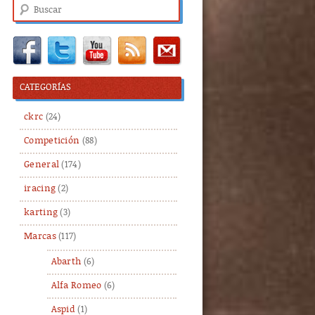
Buscar
CATEGORÍAS
ckrc
(24)
Competición
(88)
General
(174)
iracing
(2)
karting
(3)
Marcas
(117)
Abarth
(6)
Alfa Romeo
(6)
Aspid
(1)