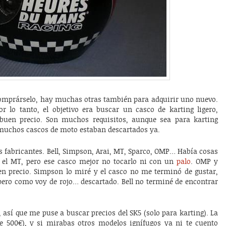
mprárselo, hay muchas otras también para adquirir uno nuevo.
or lo tanto, el objetivo era buscar un casco de karting ligero,
 buen precio. Son muchos requisitos, aunque sea para karting
e muchos cascos de moto estaban descartados ya.
s fabricantes. Bell, Simpson, Arai, MT, Sparco, OMP… Había cosas
o el MT, pero ese casco mejor no tocarlo ni con un
palo
. OMP y
en precio. Simpson lo miré y el casco no me terminó de gustar,
 pero como voy de rojo… descartado. Bell no terminé de encontrar
así que me puse a buscar precios del SK5 (solo para karting). La
e 500€), y si mirabas otros modelos ignífugos ya ni te cuento