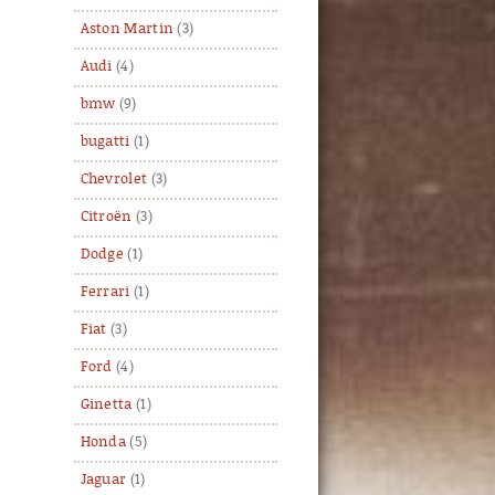
Aston Martin
(3)
Audi
(4)
bmw
(9)
bugatti
(1)
Chevrolet
(3)
Citroën
(3)
Dodge
(1)
Ferrari
(1)
Fiat
(3)
Ford
(4)
Ginetta
(1)
Honda
(5)
Jaguar
(1)