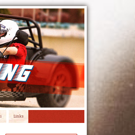
i
Links