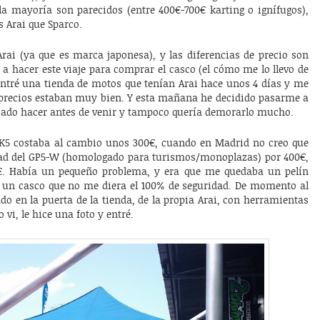
 la mayoría son parecidos (entre 400€-700€ karting o ignífugos),
 Arai que Sparco.
rai (ya que es marca japonesa), y las diferencias de precio son
 a hacer este viaje para comprar el casco (el cómo me lo llevo de
ontré una tienda de motos que tenían Arai hace unos 4 días y me
s precios estaban muy bien. Y esta mañana he decidido pasarme a
nsado hacer antes de venir y tampoco quería demorarlo mucho.
SK5 costaba al cambio unos 300€, cuando en Madrid no creo que
idad del GP5-W (homologado para turismos/monoplazas) por 400€,
0€. Había un pequeño problema, y era que me quedaba un pelín
 un casco que no me diera el 100% de seguridad. De momento al
o en la puerta de la tienda, de la propia Arai, con herramientas
vi, le hice una foto y entré.