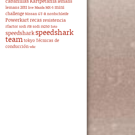
cabanillas
Kartpetania
lemans
mini
lemans 2011
live
Mazda MX-5
challenge
Nissan GT-R
nordschleife
Powerkart
recas
resistencia
rfactor
sodi rt8
sodi rx250
Soto
speedshark
speedshark
team
tokyo
Técnicas de
conducción
wkc