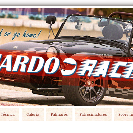
Técnica
Galería
Palmarés
Patrocinadores
Sobre m