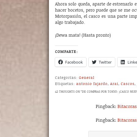
Ahora solo queda, aparte de estrenarlo 
hacer bocetos, pero puede que se me o
Motorpasión, el casco es una parte imp
algo trabajado.
¡Dewa mata! (Hasta pronto)
COMPARTE:
Facebook
Twitter
Link
Categorías:
General
Etiquetas:
antonio fajardo
,
Arai
,
Cascos
,
42 THOUGHTS ON “
DE COMPRAS POR TOKYO: ¡CASCO NUE
Pingback:
Bitacora
Pingback:
Bitacora