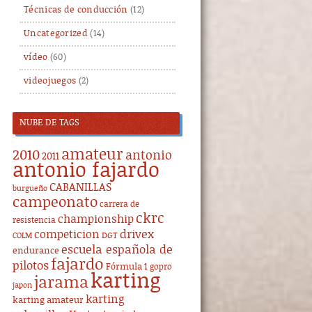
Técnicas de conducción
(12)
Uncategorized
(14)
vídeo
(60)
videojuegos
(2)
NUBE DE TAGS
amateur
2010
antonio
2011
antonio fajardo
CABANILLAS
burgueño
campeonato
carrera de
ckrc
championship
resistencia
drivex
competicion
DGT
COLM
escuela española de
endurance
fajardo
pilotos
Fórmula 1
gopro
karting
jarama
japon
karting
karting amateur