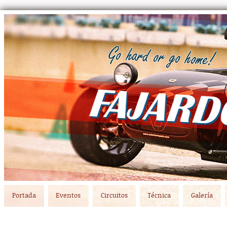
Main menu
Skip to primary content
Skip to secondary content
Portada
Eventos
Circuitos
Técnica
Galería