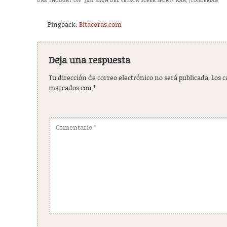
ONE THOUGHT ON “
¿431 KM/H DEL VEYRON SUPER SPORT? NÁH, ¡TONTERÍAS!
”
Pingback:
Bitacoras.com
Deja una respuesta
Tu dirección de correo electrónico no será publicada.
Los 
marcados con
*
Comentario
*