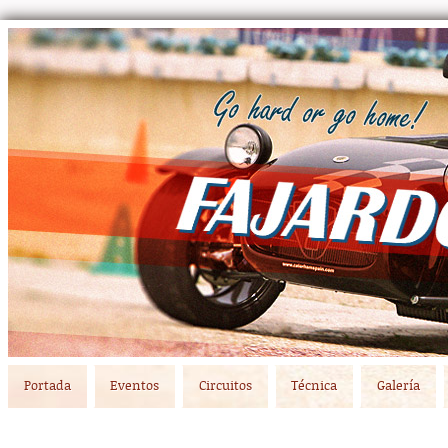
Main menu
Skip to primary content
Skip to secondary content
Portada
Eventos
Circuitos
Técnica
Galería