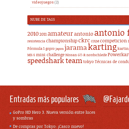
videojuegos
(2)
NUBE DE TAGS
antonio 
amateur
2010
antonio
2011
ckrc
championship
competicion
resistencia
COLM
karting
jarama
Fórmula 1
karti
gopro
japon
Powerkar
mini challenge
Nissan GT-R
nordschleife
MX-5
speedshark team
tokyo
Técnicas de cond
Entradas más populares
@Fajard
GoPro HD Hero 3. Nueva versión entre luces
y sombras
De compras por Tokyo: ¡Casco nuevo!