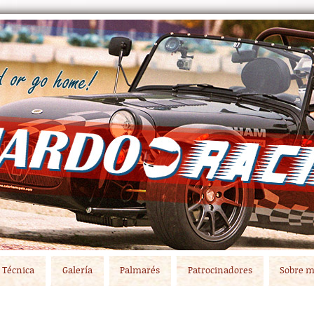
Técnica
Galería
Palmarés
Patrocinadores
Sobre m