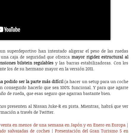
n superdeportivo han intentado aligerar el peso de las ruedas
r una caja de seguridad que ofrezca
mayor rigidez estructural al
nsiones bilstein regulables
y las barras estabilizadoras. Con los
nte los de su hermano mayor en la versión 2011.
a podido ser la parte más difícil
(a hacer un setup para un coche
n conseguido hacerlo que sea 100% funcional. Y para que agarre
ño de rueda, que esas seguro que agarran bastante bien.
os presenten al Nissan Juke-R en pista. Mientras, habrá que ver
rmación a través de Twitter.
la venta en menos de una semana en Japón y en Enero en Europa
|
ndo salvajadas de coches
|
Presentación del Gran Turismo 5 en