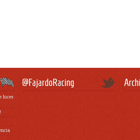
@FajardoRacing
Arch
e luces
!
encia