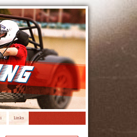
i
Links