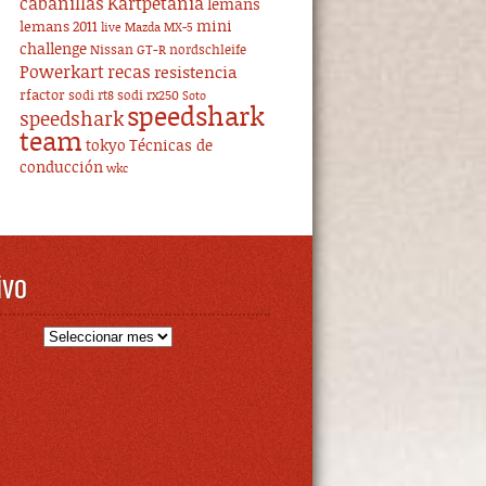
cabanillas
Kartpetania
lemans
mini
lemans 2011
live
Mazda MX-5
challenge
Nissan GT-R
nordschleife
Powerkart
recas
resistencia
rfactor
sodi rt8
sodi rx250
Soto
speedshark
speedshark
team
tokyo
Técnicas de
conducción
wkc
ivo