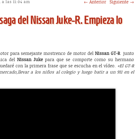
Post navigation
←
Anterior
Siguiente
→
 a las 11:04 am
 saga del Nissan Juke-R. Empieza lo
motor para semejante mostrenco de motor del
Nissan GT-R
junto
mica del
Nissan Juke
para que se comporte como su hermano
quedaré con la primera frase que se escucha en el vídeo.
«El GT-R
ercado,llevar a los niños al colegio y luego batir a un 911 en el