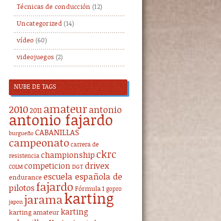
Técnicas de conducción
(12)
Uncategorized
(14)
vídeo
(60)
videojuegos
(2)
NUBE DE TAGS
amateur
2010
antonio
2011
antonio fajardo
CABANILLAS
burgueño
campeonato
carrera de
ckrc
championship
resistencia
drivex
competicion
DGT
COLM
escuela española de
endurance
fajardo
pilotos
Fórmula 1
gopro
karting
jarama
japon
karting
karting amateur