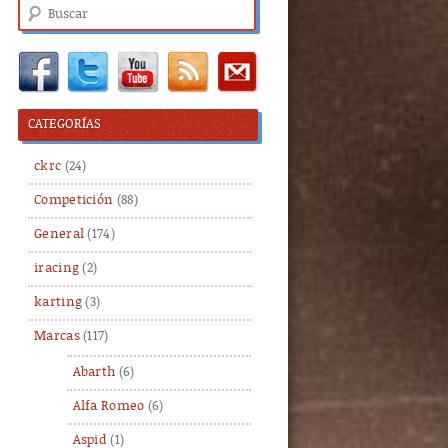
Buscar
CATEGORÍAS
ckrc
(24)
Competición
(88)
General
(174)
iracing
(2)
karting
(3)
Marcas
(117)
Abarth
(6)
Alfa Romeo
(6)
Aspid
(1)