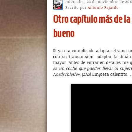
miércoles, 23 de noviembre de 2011
Escrito por
Antonio Fajardo
Otro capítulo más de la
bueno
Si ya era complicado adaptar el vano 
con su transmisión, adaptar la diná
mayor. Antes de entrar en detalles me 
es un coche que puedes llevar al superm
Nordschleife»
. ¡ZAS! Empieza calentito…