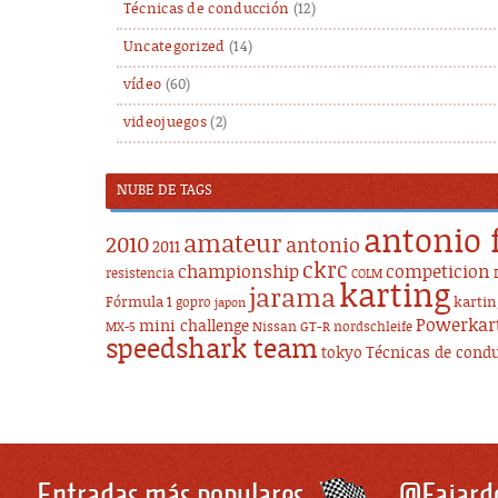
Técnicas de conducción
(12)
Uncategorized
(14)
vídeo
(60)
videojuegos
(2)
NUBE DE TAGS
antonio 
amateur
2010
antonio
2011
ckrc
championship
competicion
resistencia
COLM
karting
jarama
Fórmula 1
karti
gopro
japon
Powerkar
mini challenge
Nissan GT-R
nordschleife
MX-5
speedshark team
tokyo
Técnicas de cond
Entradas más populares
@Fajard