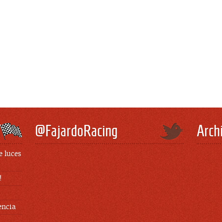
@FajardoRacing
Arch
e luces
!
encia