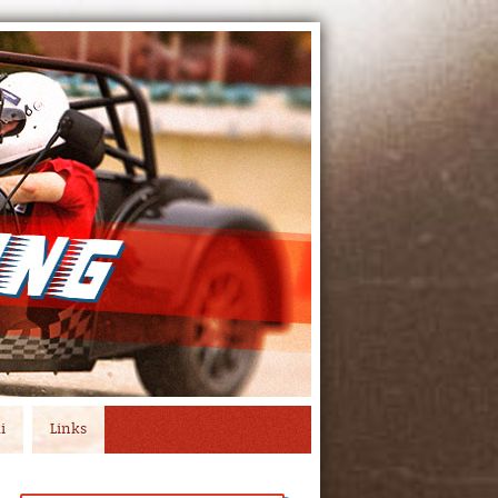
i
Links