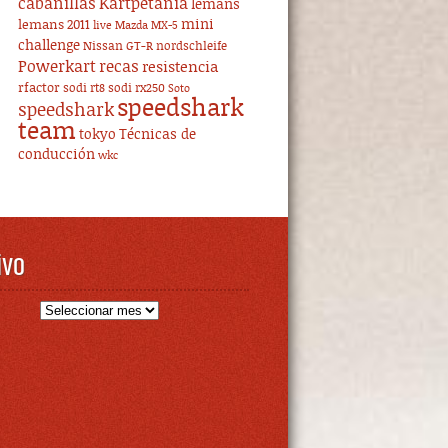
cabanillas
Kartpetania
lemans
mini
lemans 2011
live
Mazda MX-5
challenge
Nissan GT-R
nordschleife
Powerkart
recas
resistencia
rfactor
sodi rt8
sodi rx250
Soto
speedshark
speedshark
team
tokyo
Técnicas de
conducción
wkc
ivo