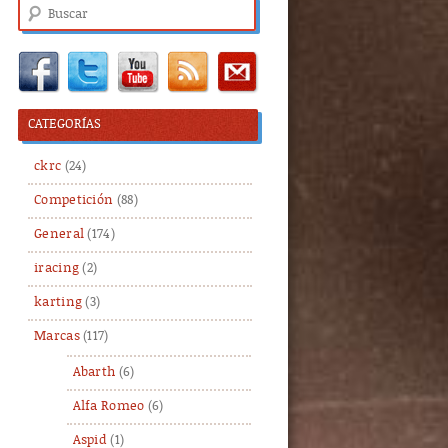
Buscar
CATEGORÍAS
ckrc
(24)
Competición
(88)
General
(174)
iracing
(2)
karting
(3)
Marcas
(117)
Abarth
(6)
Alfa Romeo
(6)
Aspid
(1)