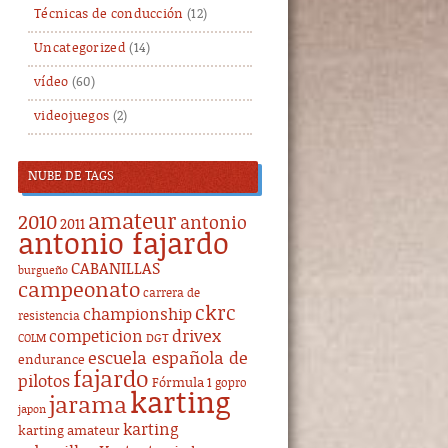
Técnicas de conducción
(12)
Uncategorized
(14)
vídeo
(60)
videojuegos
(2)
NUBE DE TAGS
amateur
2010
antonio
2011
antonio fajardo
CABANILLAS
burgueño
campeonato
carrera de
ckrc
championship
resistencia
drivex
competicion
DGT
COLM
escuela española de
endurance
fajardo
pilotos
Fórmula 1
gopro
karting
jarama
japon
karting
karting amateur