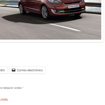
edIn
Correo electrónico
VO RENAULT SCENIC.
”
s.com