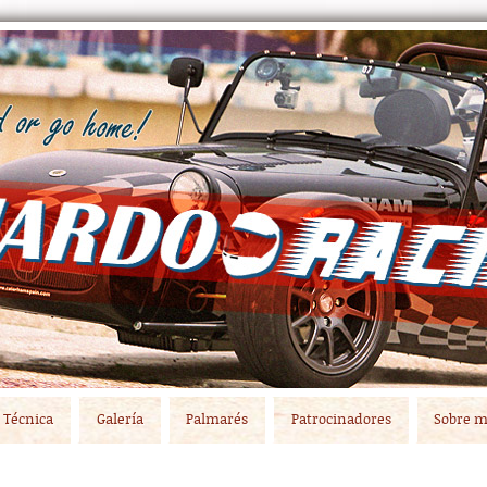
Técnica
Galería
Palmarés
Patrocinadores
Sobre m