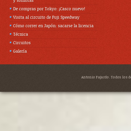
y sombras
De compras por Tokyo: ¡Casco nuevo!
Visita al circuito de Fuji Speedway
Cómo correr en Japón: sacarse la licencia
Técnica
Circuitos
Galería
Antonio Fajardo. Todos los de