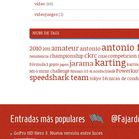
vídeo
(60)
videojuegos
(2)
NUBE DE TAGS
antonio 
amateur
2010
antonio
2011
ckrc
championship
competicion
resistencia
COLM
karting
jarama
Fórmula 1
karti
gopro
japon
Powerkar
mini challenge
Nissan GT-R
nordschleife
MX-5
speedshark team
tokyo
Técnicas de cond
Entradas más populares
@Fajard
GoPro HD Hero 3. Nueva versión entre luces