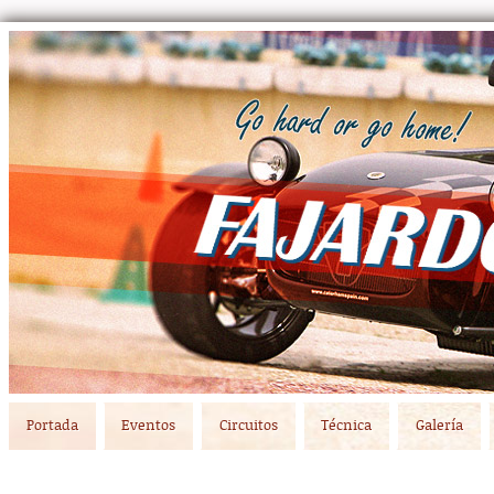
Main menu
Skip to primary content
Skip to secondary content
Portada
Eventos
Circuitos
Técnica
Galería