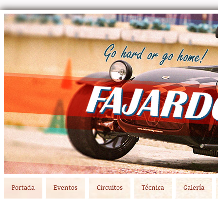
Main menu
Skip to primary content
Skip to secondary content
Portada
Eventos
Circuitos
Técnica
Galería