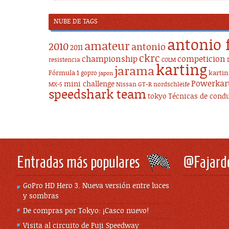
NUBE DE TAGS
antonio 
amateur
2010
antonio
2011
ckrc
championship
competicion
resistencia
COLM
karting
jarama
Fórmula 1
karti
gopro
japon
Powerkar
mini challenge
Nissan GT-R
nordschleife
MX-5
speedshark team
tokyo
Técnicas de cond
Entradas más populares
@Fajard
GoPro HD Hero 3. Nueva versión entre luces
y sombras
De compras por Tokyo: ¡Casco nuevo!
Visita al circuito de Fuji Speedway