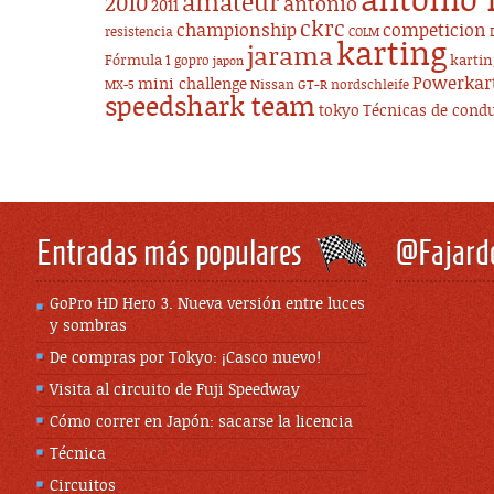
antonio 
amateur
2010
antonio
2011
ckrc
championship
competicion
resistencia
COLM
karting
jarama
Fórmula 1
karti
gopro
japon
Powerkar
mini challenge
Nissan GT-R
nordschleife
MX-5
speedshark team
tokyo
Técnicas de cond
Entradas más populares
@Fajard
GoPro HD Hero 3. Nueva versión entre luces
y sombras
De compras por Tokyo: ¡Casco nuevo!
Visita al circuito de Fuji Speedway
Cómo correr en Japón: sacarse la licencia
Técnica
Circuitos