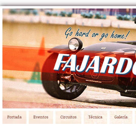
Main menu
Skip to primary content
Skip to secondary content
Portada
Eventos
Circuitos
Técnica
Galería