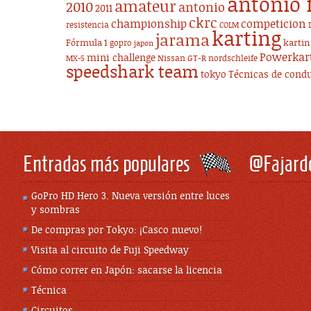
antonio 
amateur
2010
antonio
2011
ckrc
championship
competicion
resistencia
COLM
karting
jarama
Fórmula 1
karti
gopro
japon
Powerkar
mini challenge
Nissan GT-R
nordschleife
MX-5
speedshark team
tokyo
Técnicas de cond
Entradas más populares
@Fajard
GoPro HD Hero 3. Nueva versión entre luces
y sombras
De compras por Tokyo: ¡Casco nuevo!
Visita al circuito de Fuji Speedway
Cómo correr en Japón: sacarse la licencia
Técnica