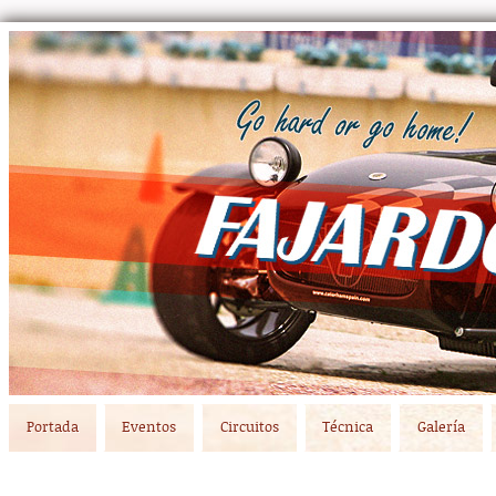
Main menu
Skip to primary content
Skip to secondary content
Portada
Eventos
Circuitos
Técnica
Galería