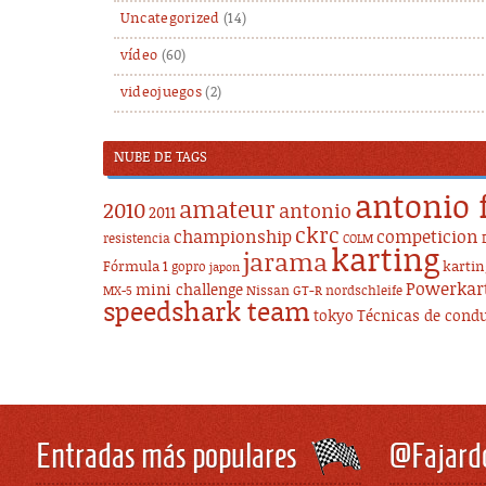
Uncategorized
(14)
vídeo
(60)
videojuegos
(2)
NUBE DE TAGS
antonio 
amateur
2010
antonio
2011
ckrc
championship
competicion
resistencia
COLM
karting
jarama
Fórmula 1
karti
gopro
japon
Powerkar
mini challenge
Nissan GT-R
nordschleife
MX-5
speedshark team
tokyo
Técnicas de cond
Entradas más populares
@Fajard