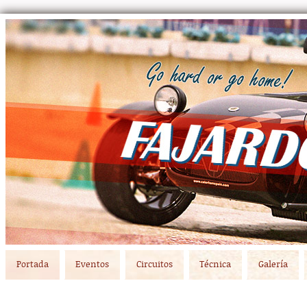
Main menu
Skip to primary content
Skip to secondary content
Portada
Eventos
Circuitos
Técnica
Galería