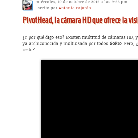
miércoles, 10 de octubre de 2012 a las 9:58 pm
Escrito por
Antonio Fajardo
PivotHead, la cámara HD que ofrece la visi
¿Y por qué digo eso? Existen multitud de cámaras HD, y
ya archiconocida y multiusada por todos
GoPro
. Pero, 
resto?