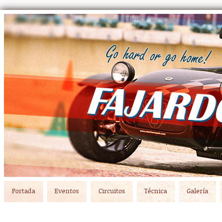
Main menu
Skip to primary content
Skip to secondary content
Portada
Eventos
Circuitos
Técnica
Galería