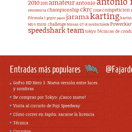
antonio 
amateur
2010
antonio
2011
ckrc
championship
competicion
resistencia
COLM
karting
jarama
Fórmula 1
karti
gopro
japon
Powerkar
mini challenge
Nissan GT-R
nordschleife
MX-5
speedshark team
tokyo
Técnicas de cond
Entradas más populares
@Fajard
GoPro HD Hero 3. Nueva versión entre luces
y sombras
De compras por Tokyo: ¡Casco nuevo!
Visita al circuito de Fuji Speedway
Cómo correr en Japón: sacarse la licencia
Técnica
Circuitos