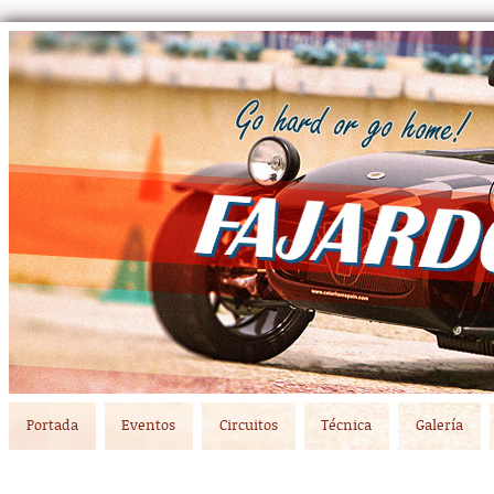
Main menu
Skip to primary content
Skip to secondary content
Portada
Eventos
Circuitos
Técnica
Galería