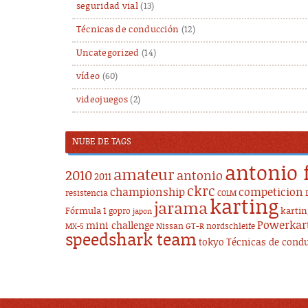
seguridad vial
(13)
Técnicas de conducción
(12)
Uncategorized
(14)
vídeo
(60)
videojuegos
(2)
NUBE DE TAGS
antonio 
amateur
2010
antonio
2011
ckrc
championship
competicion
resistencia
COLM
karting
jarama
Fórmula 1
karti
gopro
japon
Powerkar
mini challenge
Nissan GT-R
nordschleife
MX-5
speedshark team
tokyo
Técnicas de cond