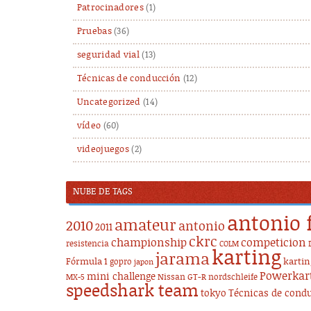
Patrocinadores
(1)
Pruebas
(36)
seguridad vial
(13)
Técnicas de conducción
(12)
Uncategorized
(14)
vídeo
(60)
videojuegos
(2)
NUBE DE TAGS
antonio 
amateur
2010
antonio
2011
ckrc
championship
competicion
resistencia
COLM
karting
jarama
Fórmula 1
karti
gopro
japon
Powerkar
mini challenge
Nissan GT-R
nordschleife
MX-5
speedshark team
tokyo
Técnicas de cond