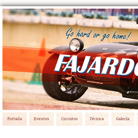
Main menu
Skip to primary content
Skip to secondary content
Portada
Eventos
Circuitos
Técnica
Galería