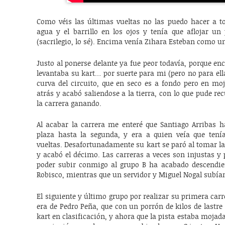
Como véis las últimas vueltas no las puedo hacer a 
agua y el barrillo en los ojos y tenía que aflojar u
(sacrilegio, lo sé). Encima venía Zihara Esteban como u
Justo al ponerse delante ya fue peor todavía, porque e
levantaba su kart… por suerte para mi (pero no para ella
curva del circuito, que en seco es a fondo pero en moj
atrás y acabó saliendose a la tierra, con lo que pude re
la carrera ganando.
Al acabar la carrera me enteré que Santiago Arribas 
plaza hasta la segunda, y era a quien veía que tení
vueltas. Desafortunadamente su kart se paró al tomar la
y acabó el décimo. Las carreras a veces son injustas y p
poder subir conmigo al grupo B ha acabado descendie
Robisco, mientras que un servidor y Miguel Nogal subía
El siguiente y último grupo por realizar su primera carre
era de Pedro Peña, que con un porrón de kilos de lastre 
kart en clasificación, y ahora que la pista estaba mojad