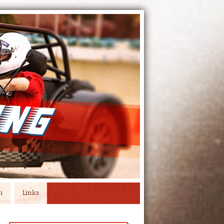
i
Links