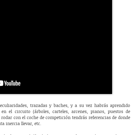
peculiaridades, trazadas y baches, y a su vez habrás aprendido
 en el circuito (árboles, carteles, arcenes, pianos, puestos de
 rodar con el coche de competición tendrás referencias de donde
a inercia llevar, etc.