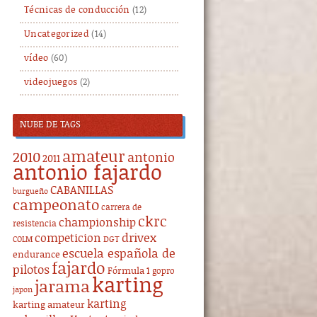
Técnicas de conducción
(12)
Uncategorized
(14)
vídeo
(60)
videojuegos
(2)
NUBE DE TAGS
amateur
2010
antonio
2011
antonio fajardo
CABANILLAS
burgueño
campeonato
carrera de
ckrc
championship
resistencia
drivex
competicion
DGT
COLM
escuela española de
endurance
fajardo
pilotos
Fórmula 1
gopro
karting
jarama
japon
karting
karting amateur