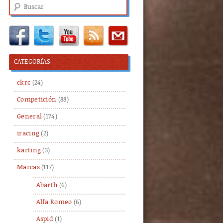
Buscar
CATEGORÍAS
ckrc
(24)
Competición
(88)
General
(174)
iracing
(2)
karting
(3)
Marcas
(117)
Abarth
(6)
Alfa Romeo
(6)
Aspid
(1)