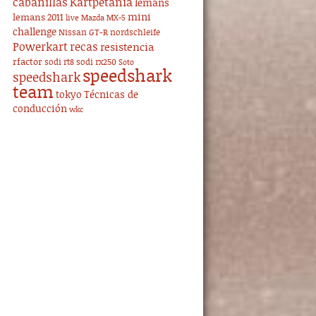
cabanillas
Kartpetania
lemans
mini
lemans 2011
live
Mazda MX-5
challenge
Nissan GT-R
nordschleife
Powerkart
recas
resistencia
rfactor
sodi rt8
sodi rx250
Soto
speedshark
speedshark
team
tokyo
Técnicas de
conducción
wkc