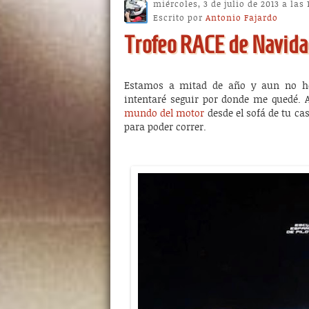
miércoles, 3 de julio de 2013 a las
Escrito por
Antonio Fajardo
Trofeo RACE de Navidad 
Estamos a mitad de año y aun no he 
intentaré seguir por donde me quedé.
mundo del motor
desde el sofá de tu ca
para poder correr.