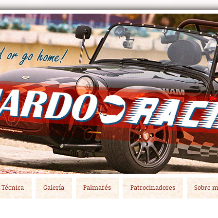
Técnica
Galería
Palmarés
Patrocinadores
Sobre m