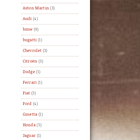
Aston Martin
(3)
Audi
(4)
bmw
(9)
bugatti
(1)
Chevrolet
(3)
Citroën
(3)
Dodge
(1)
Ferrari
(1)
Fiat
(3)
Ford
(4)
Ginetta
(1)
Honda
(5)
Jaguar
(1)