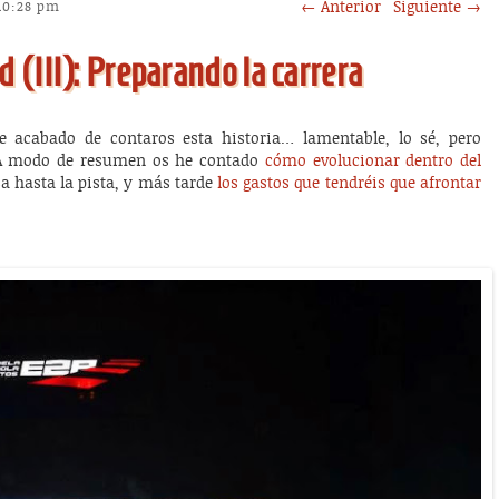
Post navigation
←
Anterior
Siguiente
→
 10:28 pm
(III): Preparando la carrera
acabado de contaros esta historia… lamentable, lo sé, pero
 A modo de resumen os he contado
cómo evolucionar dentro del
sa hasta la pista, y más tarde
los gastos que tendréis que afrontar