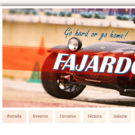
Main menu
Skip to primary content
Skip to secondary content
Portada
Eventos
Circuitos
Técnica
Galería