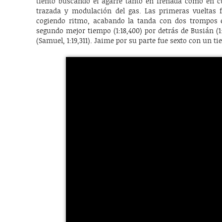
tiento buscando el agarre tanto en frenada como en cu
trazada y modulación del gas. Las primeras vueltas 
cogiendo ritmo, acabando la tanda con dos trompos 
segundo mejor tiempo (1:18,400) por detrás de Busián (1:
(Samuel, 1:19,311). Jaime por su parte fue sexto con un ti