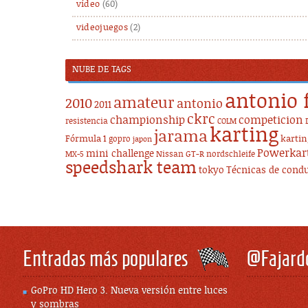
vídeo
(60)
videojuegos
(2)
NUBE DE TAGS
antonio 
amateur
2010
antonio
2011
ckrc
championship
competicion
resistencia
COLM
karting
jarama
Fórmula 1
karti
gopro
japon
Powerkar
mini challenge
Nissan GT-R
nordschleife
MX-5
speedshark team
tokyo
Técnicas de cond
Entradas más populares
@Fajard
GoPro HD Hero 3. Nueva versión entre luces
y sombras