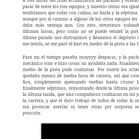
A tres horas del final actualizaron las paradas y éra
parar de entre los tres equipos, y nuestro ritmo era igual
tendríamos que rodar con calma, no liarla y la séptima 
aunque por el camino a alguno de los otros equipos les
daba más ventaja aun. Con esto, estuvimos rodando
últimas horas, pero como no se puede vender la piel 
última parada nos distrajimos y llenamos el depósito 
me temía, se me paró el kart en medio de la pista a las tr
Para mi el tiempo pasaba muyyyy despacio, y la pachor
mecánico vino e hizo cosas no ayudaba nada. Finalment
medio de la pista pude continuar. Por suerte los octa
quedaba menos de media hora de carrera, así que cond
líos, simplemente quemando vueltas hasta cruzar 
finalmente séptimos, remontando desde la última posic
la última tanda, que mis compañeros confiaran en mi p
la carrera, y que el duro trabajo de todos de rodar lo 
sin provocar averías ni tener otras por sorpresa 
posición.