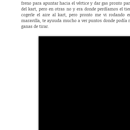
freno para apuntar hacia el vértice y dar gas pronto 
del kart, pero en otras no y era donde perdíamos el ti
cogerle el aire al kart, pero pronto me vi rodando 
maravilla, te ayuuda mucho a ver puntos donde podía 
ganas de tirar.