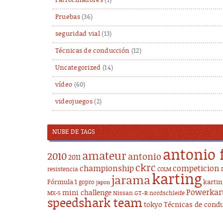
Patrocinadores
(1)
Pruebas
(36)
seguridad vial
(13)
Técnicas de conducción
(12)
Uncategorized
(14)
vídeo
(60)
videojuegos
(2)
NUBE DE TAGS
antonio 
amateur
2010
antonio
2011
ckrc
championship
competicion
resistencia
COLM
karting
jarama
Fórmula 1
karti
gopro
japon
Powerkar
mini challenge
Nissan GT-R
nordschleife
MX-5
speedshark team
tokyo
Técnicas de cond