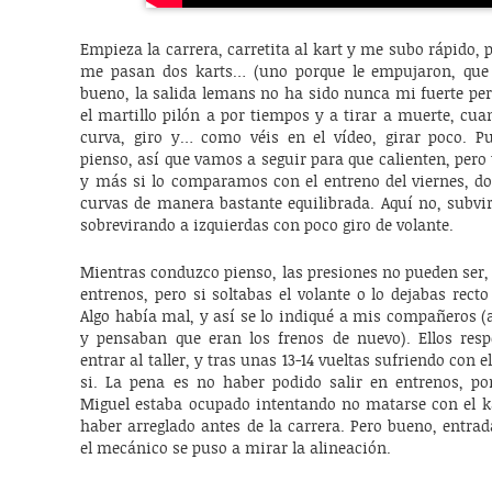
Empieza la carrera, carretita al kart y me subo rápido, 
me pasan dos karts… (uno porque le empujaron, que l
bueno, la salida lemans no ha sido nunca mi fuerte pero
el martillo pilón a por tiempos y a tirar a muerte, cua
curva, giro y… como véis en el vídeo, girar poco. P
pienso, así que vamos a seguir para que calienten, pero 
y más si lo comparamos con el entreno del viernes, don
curvas de manera bastante equilibrada. Aquí no, subvi
sobrevirando a izquierdas con poco giro de volante.
Mientras conduzco pienso, las presiones no pueden ser,
entrenos, pero si soltabas el volante o lo dejabas recto
Algo había mal, y así se lo indiqué a mis compañeros 
y pensaban que eran los frenos de nuevo). Ellos res
entrar al taller, y tras unas 13-14 vueltas sufriendo con 
si. La pena es no haber podido salir en entrenos, por
Miguel estaba ocupado intentando no matarse con el ka
haber arreglado antes de la carrera. Pero bueno, entr
el mecánico se puso a mirar la alineación.