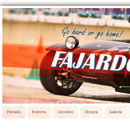
Main menu
Skip to primary content
Skip to secondary content
Portada
Eventos
Circuitos
Técnica
Galería