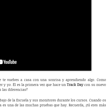
e te vuelves a casa con una sonrisa y aprendiendo algo. Como
r y yo. Él es la primera vez que hace un
Track Day
con su nuevo
s las diferencias?
abajo de la Escuela y sus monitores durante los cursos. Cuando os
ta es una de las muchas pruebas que hay. Recuerda, ¡tú eres más