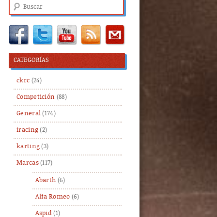
Buscar
CATEGORÍAS
ckrc
(24)
Competición
(88)
General
(174)
iracing
(2)
karting
(3)
Marcas
(117)
Abarth
(6)
Alfa Romeo
(6)
Aspid
(1)