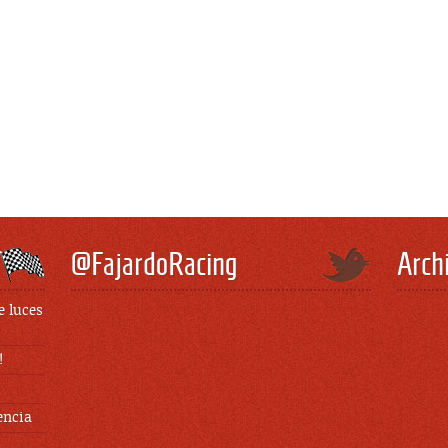
@FajardoRacing
Arch
e luces
!
encia