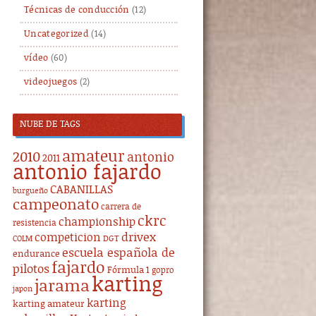
Técnicas de conducción
(12)
Uncategorized
(14)
vídeo
(60)
videojuegos
(2)
NUBE DE TAGS
amateur
2010
antonio
2011
antonio fajardo
CABANILLAS
burgueño
campeonato
carrera de
ckrc
championship
resistencia
drivex
competicion
DGT
COLM
escuela española de
endurance
fajardo
pilotos
Fórmula 1
gopro
karting
jarama
japon
karting
karting amateur