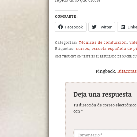
rápido de lo que crees!
COMPARTE:
Facebook
Twitter
Link
Categorías:
Técnicas de conducción
,
víd
Etiquetas:
cursos
,
escuela española de p
ONE THOUGHT ON “
ESTE ES EL RESULTADO DE HACER CU
Pingback:
Bitacora
Deja una respuesta
Tu dirección de correo electrónico
con
*
Comentario
*