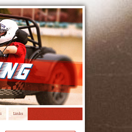
i
Links