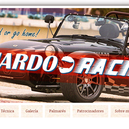
Técnica
Galería
Palmarés
Patrocinadores
Sobre m