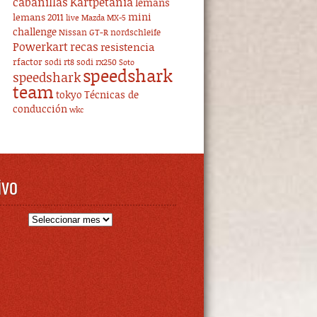
cabanillas
Kartpetania
lemans
mini
lemans 2011
live
Mazda MX-5
challenge
Nissan GT-R
nordschleife
Powerkart
recas
resistencia
rfactor
sodi rt8
sodi rx250
Soto
speedshark
speedshark
team
tokyo
Técnicas de
conducción
wkc
ivo