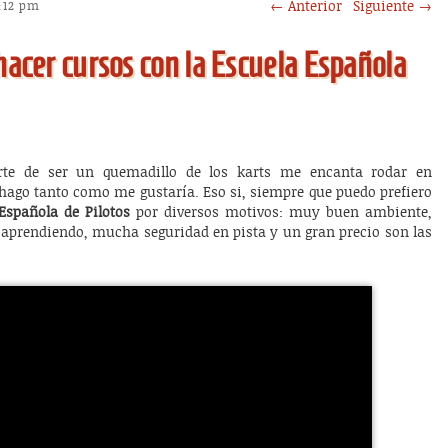
Post navigation
←
Anterior
Siguiente
→
9:12 pm
 hacer cursos con la Escuela Española
rte de ser un quemadillo de los karts me encanta rodar en
 hago tanto como me gustaría. Eso si, siempre que puedo prefiero
Española de Pilotos
por diversos motivos: muy buen ambiente,
 aprendiendo, mucha seguridad en pista y un gran precio son las