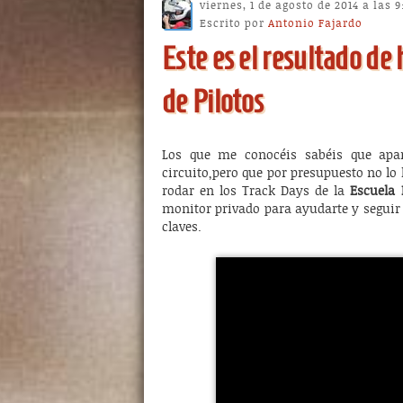
viernes, 1 de agosto de 2014 a las 
Escrito por
Antonio Fajardo
Este es el resultado de
de Pilotos
Los que me conocéis sabéis que apa
circuito,pero que por presupuesto no lo
rodar en los Track Days de la
Escuela 
monitor privado para ayudarte y seguir
claves.