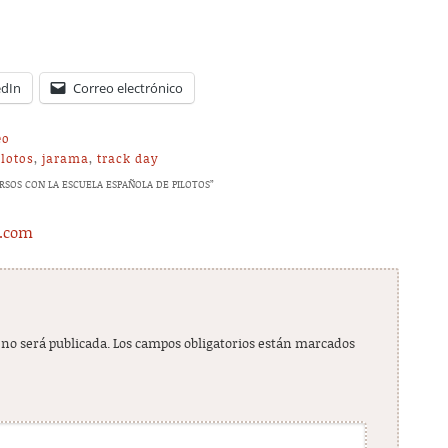
edIn
Correo electrónico
eo
ilotos
,
jarama
,
track day
RSOS CON LA ESCUELA ESPAÑOLA DE PILOTOS
”
s.com
 no será publicada.
Los campos obligatorios están marcados