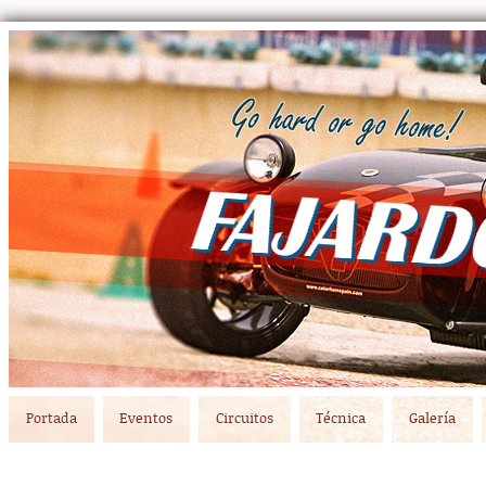
Main menu
Skip to primary content
Skip to secondary content
Portada
Eventos
Circuitos
Técnica
Galería