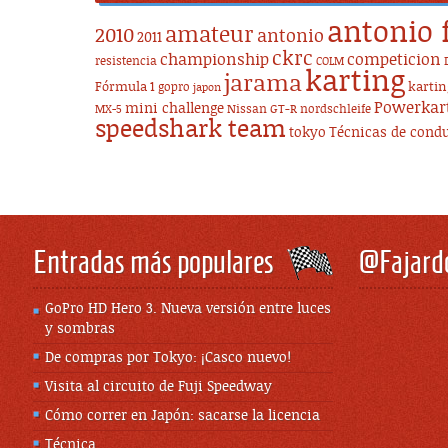
antonio 
amateur
2010
antonio
2011
ckrc
championship
competicion
resistencia
COLM
karting
jarama
Fórmula 1
karti
gopro
japon
Powerkar
mini challenge
Nissan GT-R
nordschleife
MX-5
speedshark team
tokyo
Técnicas de cond
Entradas más populares
@Fajard
GoPro HD Hero 3. Nueva versión entre luces
y sombras
De compras por Tokyo: ¡Casco nuevo!
Visita al circuito de Fuji Speedway
Cómo correr en Japón: sacarse la licencia
Técnica