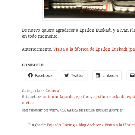
De nuevo quiero agradecer a Epsilon Euskadi y a Iván Pla
en todo momento.
Anteriormente:
Visita a la fábrica de Epsilon Euskadi (pa
COMPARTE:
Facebook
Twitter
LinkedIn
Categorías:
General
Etiquetas:
antonio fajardo
,
epsilon
,
epsilon euskadi
,
equ
metca
ONE THOUGHT ON “
VISITA A LA FÁBRICA DE EPSILON EUSKADI (PARTE 2)
”
Pingback:
Fajardo-Racing » Blog Archive » Visita a la fábric