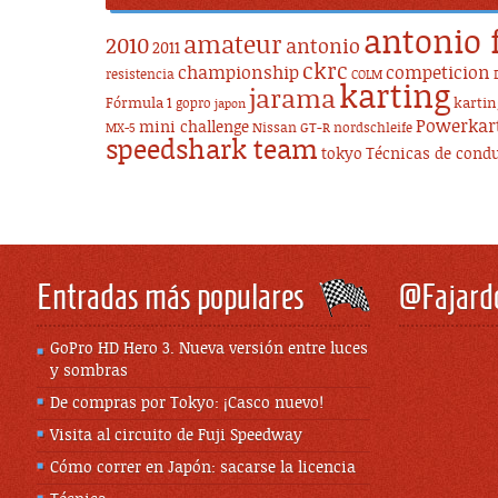
antonio 
amateur
2010
antonio
2011
ckrc
championship
competicion
resistencia
COLM
karting
jarama
Fórmula 1
karti
gopro
japon
Powerkar
mini challenge
Nissan GT-R
nordschleife
MX-5
speedshark team
tokyo
Técnicas de cond
Entradas más populares
@Fajard
GoPro HD Hero 3. Nueva versión entre luces
y sombras
De compras por Tokyo: ¡Casco nuevo!
Visita al circuito de Fuji Speedway
Cómo correr en Japón: sacarse la licencia