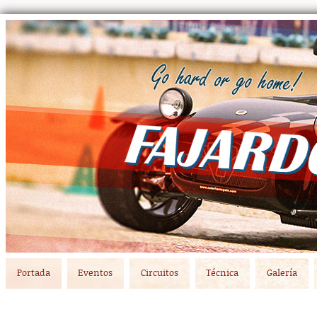
Main menu
Skip to primary content
Skip to secondary content
Portada
Eventos
Circuitos
Técnica
Galería