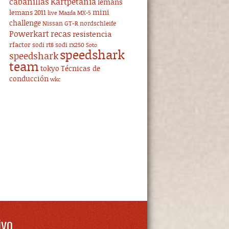
cabanillas
Kartpetania
lemans
mini
lemans 2011
live
Mazda MX-5
challenge
Nissan GT-R
nordschleife
Powerkart
recas
resistencia
rfactor
sodi rt8
sodi rx250
Soto
speedshark
speedshark
team
tokyo
Técnicas de
conducción
wkc
ivo