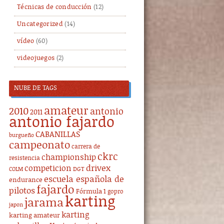
Técnicas de conducción
(12)
Uncategorized
(14)
vídeo
(60)
videojuegos
(2)
NUBE DE TAGS
amateur
2010
antonio
2011
antonio fajardo
CABANILLAS
burgueño
campeonato
carrera de
ckrc
championship
resistencia
drivex
competicion
DGT
COLM
escuela española de
endurance
fajardo
pilotos
Fórmula 1
gopro
karting
jarama
japon
karting
karting amateur