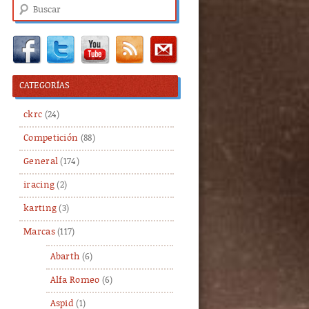
Buscar
CATEGORÍAS
ckrc
(24)
Competición
(88)
General
(174)
iracing
(2)
karting
(3)
Marcas
(117)
Abarth
(6)
Alfa Romeo
(6)
Aspid
(1)