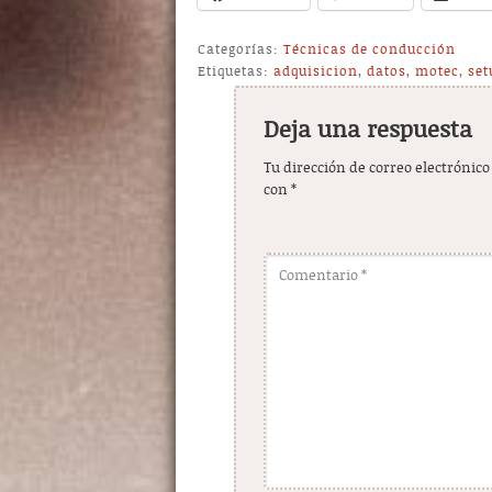
Categorías:
Técnicas de conducción
Etiquetas:
adquisicion
,
datos
,
motec
,
set
Deja una respuesta
Tu dirección de correo electrónico
con
*
Comentario
*