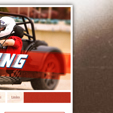
i
Links