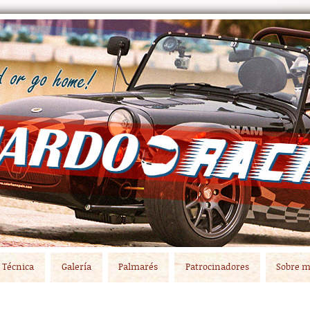
Técnica
Galería
Palmarés
Patrocinadores
Sobre m