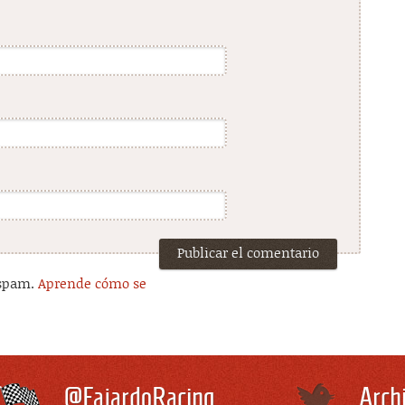
 spam.
Aprende cómo se
.
@FajardoRacing
Arch