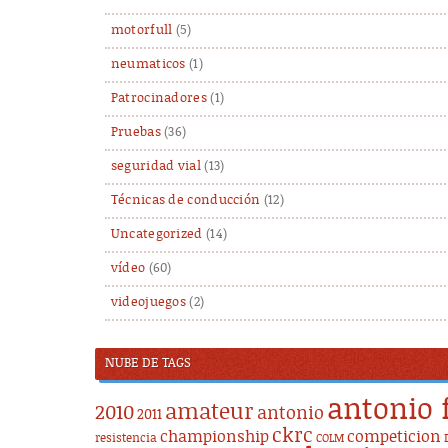
motorfull
(5)
neumaticos
(1)
Patrocinadores
(1)
Pruebas
(36)
seguridad vial
(13)
Técnicas de conducción
(12)
Uncategorized
(14)
vídeo
(60)
videojuegos
(2)
NUBE DE TAGS
antonio 
amateur
2010
antonio
2011
ckrc
championship
competicion
resistencia
COLM