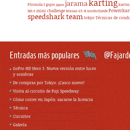
karting
jarama
Fórmula 1
karti
gopro
japon
Powerkar
mini challenge
Nissan GT-R
nordschleife
MX-5
speedshark team
tokyo
Técnicas de cond
Entradas más populares
@Fajard
GoPro HD Hero 3. Nueva versión entre luces
y sombras
De compras por Tokyo: ¡Casco nuevo!
Visita al circuito de Fuji Speedway
Cómo correr en Japón: sacarse la licencia
Técnica
Circuitos
Galería