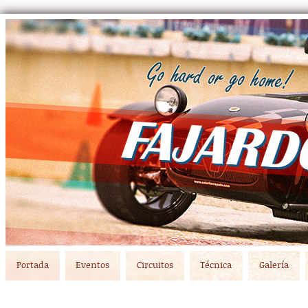
Main menu
Skip to primary content
Skip to secondary content
Portada
Eventos
Circuitos
Técnica
Galería