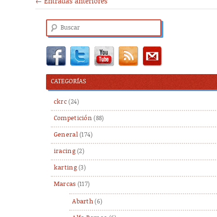
←
Entradas anteriores
Buscar
CATEGORÍAS
ckrc
(24)
Competición
(88)
General
(174)
iracing
(2)
karting
(3)
Marcas
(117)
Abarth
(6)