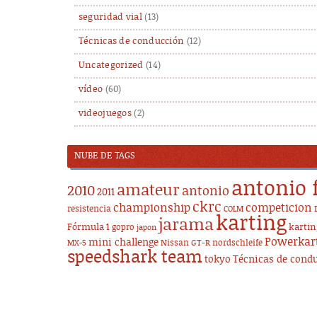
seguridad vial
(13)
Técnicas de conducción
(12)
Uncategorized
(14)
vídeo
(60)
videojuegos
(2)
NUBE DE TAGS
antonio 
amateur
2010
antonio
2011
ckrc
championship
competicion
resistencia
COLM
karting
jarama
Fórmula 1
karti
gopro
japon
Powerkar
mini challenge
Nissan GT-R
nordschleife
MX-5
speedshark team
tokyo
Técnicas de cond