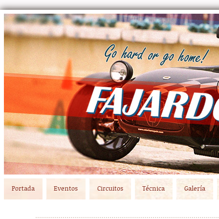
Main menu
Skip to primary content
Skip to secondary content
Portada
Eventos
Circuitos
Técnica
Galería