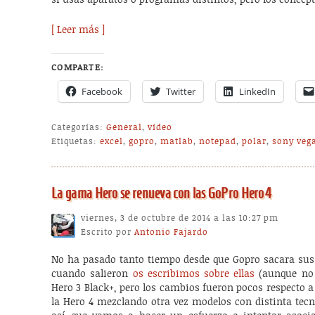
si usas aparatos o programas distintos, pero los concept
[ Leer más ]
COMPARTE:
Facebook
Twitter
LinkedIn
Categorías:
General
,
vídeo
Etiquetas:
excel
,
gopro
,
matlab
,
notepad
,
polar
,
sony veg
La gama Hero se renueva con las GoPro Hero4
viernes, 3 de octubre de 2014 a las 10:27 pm
Escrito por
Antonio Fajardo
No ha pasado tanto tiempo desde que Gopro sacara sus 
cuando salieron
os escribimos sobre ellas
(aunque no s
Hero 3 Black+, pero los cambios fueron pocos respecto a 
la Hero 4 mezclando otra vez modelos con distinta tecno