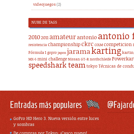
videojuegos
(2)
NUBE DE TAGS
antonio 
amateur
2010
antonio
2011
ckrc
championship
competicion
resistencia
COLM
karting
jarama
Fórmula 1
karti
gopro
japon
Powerkar
mini challenge
Nissan GT-R
nordschleife
MX-5
speedshark team
tokyo
Técnicas de cond
Entradas más populares
@Fajard
GoPro HD Hero 3. Nueva versión entre luces
y sombras
De compras por Tokyo: ¡Casco nuevo!