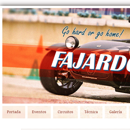
Main menu
Skip to primary content
Skip to secondary content
Portada
Eventos
Circuitos
Técnica
Galería