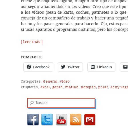
Puede que adquiera alguno, o algún otro tipo de disposit
así seguir añadiendolos a los vídeos. Creo que este tipo
a los vídeos (sean de karts, coches, patinetes o lo que 
consejo de un compañero de trabajo y hacer una pequeñ
hecho y los pasos generales para hacerlo. Ojo, estos pa
si usas aparatos o programas distintos, pero los concept
[ Leer más ]
COMPARTE:
Facebook
Twitter
LinkedIn
Categorías:
General
,
vídeo
Etiquetas:
excel
,
gopro
,
matlab
,
notepad
,
polar
,
sony veg
Buscar