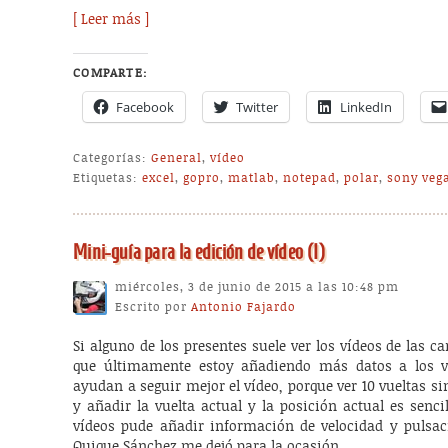
[ Leer más ]
COMPARTE:
Facebook
Twitter
LinkedIn
Categorías:
General
,
vídeo
Etiquetas:
excel
,
gopro
,
matlab
,
notepad
,
polar
,
sony veg
Mini-guía para la edición de vídeo (I)
miércoles, 3 de junio de 2015 a las 10:48 pm
Escrito por
Antonio Fajardo
Si alguno de los presentes suele ver los vídeos de las ca
que últimamente estoy añadiendo más datos a los ví
ayudan a seguir mejor el vídeo, porque ver 10 vueltas 
y añadir la vuelta actual y la posición actual es senc
vídeos pude añadir información de velocidad y pulsac
Quique Sánchez me dejó para la ocasión.